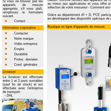
Si vous ne trouvez pas les
au mieux aux applications et vous offre u
appareils de mesure
sélection de votre mesureur - Comment est-il
appropriés, s'il vous plaît,
remplissez le formulaire
Grâce au département d'I + D, PCE participe
suivant.
en développant des dispositifs spéciaux de 
Contact
Boutique en ligne d'appareils de mesure
Information corporative
Contacter
Notre marque
Vidéo entreprise
Emploi
Durabilité
Protec. données
Cond. générales
Livraison
La livraison est effectuée
entre 1 et 3 jours ouvrables
(sauf fin de stock) et est
effectuée avec l'entreprise
de transport:
-
DHL