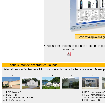
Si vous êtes intéressé par une section en part
Mesureurs
PCE dans le monde entierdor del mundo
Délégations de l'entreprise PCE Instruments dans toute la planète. Dévelop
1.
2.
3.
4.
5.
1. PCE Iberica S.L.
5. PCE Instruments C
2. PCE I + D
6. PCE Instruments U
3. PCE Deutschland GmbH
7. PCE Instruments 
4. PCE Americas Inc.
8. PCE Italia S.R.L.