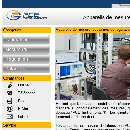
Sitemap
Appareils de mesure
Appareils de mesure, systèmes de régulation
Catégories
Laboratoire
Mesureurs
Régulation
Balances
Commandes
Online
Téléphone
Fax
En tant que fabricant et distributeur d'ap
d'appareils, principalement des mesures, 
E-Mail
déposée "PCE Instruments ®". Les clients s
Lettre
fabricant et distributeur.
Service
Les appareils de mesure distribués par PC
classe. Comme recours aux appareils de me