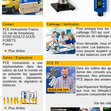
Contact
Calibrage / Verification
Pour presque tous les 
PCE Instruments France
calibrage ISO qui sont
23, rue de Strasbourg
certificats de calibrage 
67250 SOULTZ-SOUS-
FORETS
Sous demande, nous eff
France
du client. Les balances 
Plus d'infos
vous pouvez acquérir un
et des balances sont eff
Salons / Expositions
PCE Instruments a une
PCE TV
représentation dans des
Dans les vidéos des ap
salons de tout le monde où
donne des conseils pou
on présente les appareils
obtenues. Nos présentat
de mesure, laboratoire,
PCE depuis des années
systèmes de régulation et
balances.
Spécifiquement Wolfgan
que tous les téléspecta
puissent comprendre les 
Voir les vi
Plus d'infos