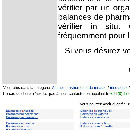
vérifier par un org
balances de pharma
vérifier in situ
fréquemment pour l
Si vous désirez v
Vous êtes dans la catégorie:
Accueil
/
instruments de mesure
/
mesureurs
En cas de doute, n'hésitez pas à nous contacter en appelant le
+33 (0) 972
Vous pourrez avoir ci-après u
Balances d'
a
nalyses
Balances
é
lectroniques
Balances pour accrocher
Balances élévatrices
Balances pour animaux
Balances pour envois
Balances de
b
anque
Balances pour
h
obby
Balances de base
Balances pour l'humidité
Balances bijouterie