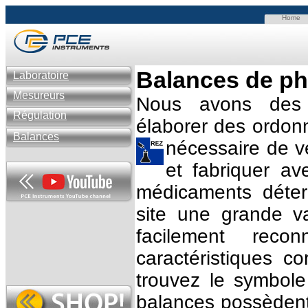
Home
Balances de p
Laboratoire
Mesureurs
Nous avons des 
Régulation
élaborer des ordon
Balances
nécessaire de v
et fabriquer a
médicaments déter
site une grande va
facilement reco
caractéristiques c
trouvez le symbole
balances possèdent 