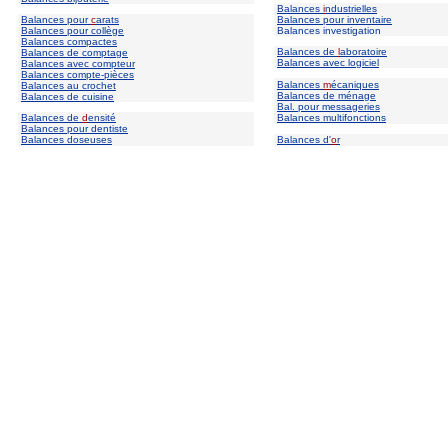
Balances
i
ndustrielles
Balances pour
c
arats
Balances pour inventaire
Balances pour collège
Balances investigation
Balances compactes
Balances de
l
aboratoire
Balances de comptage
Balances avec logiciel
Balances avec compteur
Balances compte-pièces
Balances
m
écaniques
Balances au crochet
Balances de ménage
Balances de cuisine
Bal. pour messageries
Balances de
d
ensité
Balances multifonctions
Balances pour dentiste
Balances doseuses
Balances d'
o
r