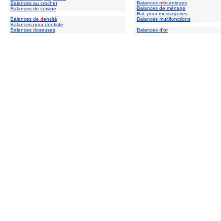
Balances
m
écaniques
Balances au crochet
Balances de ménage
Balances de cuisine
Bal. pour messageries
Balances de
d
ensité
Balances multifonctions
Balances pour dentiste
Balances doseuses
Balances d'
o
r