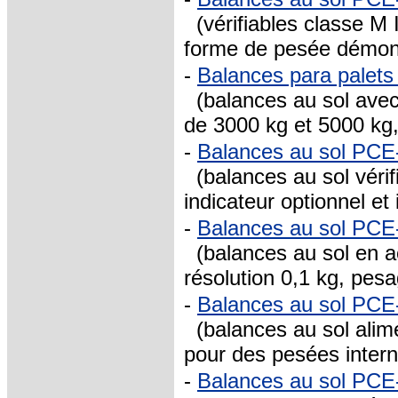
(vérifiables classe M I
forme de pesée démon
-
Balances para palet
(
balances au sol
avec
de 3000 kg et 5000 kg
-
Balances au sol PC
(
balances au sol
vérif
indicateur optionnel et 
-
Balances au sol PC
(
balances au sol en a
résolution 0,1 kg, pesa
-
Balances au sol PC
(balances au sol alime
pour des pesées intern
-
Balances au sol PC