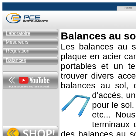
Home
B
alances au so
Laboratoire
Mesureurs
Les balances au s
Régulation
plaque en acier ca
Balances
portables et un 
trouver divers acc
balances au sol,
d'accès, un
pour le sol
etc... Nou
terminaux 
des balances au s