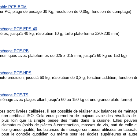
table PCE-BDM
r PC, plage de pesage 30 Kg, résolution de 0,05g, fonction de comptage)
 ménage PCE-EPS 40
ères, jusqu'à 40 kg, résolution 10 g, taille plate-forme 320x230 mm)
 ménage PCE-PB
omiques avec plateformes de 325 x 315 mm, jusqu'à 60 kg ou 150 kg)
 ménage PCE-HPS
te précision, jusqu’à 60 kg, résolution de 0,2 g, fonction addition, fonction 
 ménage PCE-TS
ménage avec plages allant jusqu'à 60 ou 150 kg et une grande plate-forme)
ces sont livrées calibrées. Il est possible de réaliser aux balances de ménag
son certificat ISO. Cela vous permettra de toujours avoir des résultats 
plus loin que la simple pesée des fruits dans la cuisine. Elles peuven
d'amateurs (poids de pièces à construction, masses de vis, part de colle
leur grande qualité, les balances de ménage sont aussi utilisées en laborato
pour le contrôle quotidien ou même pour les écoles supérieures et autr