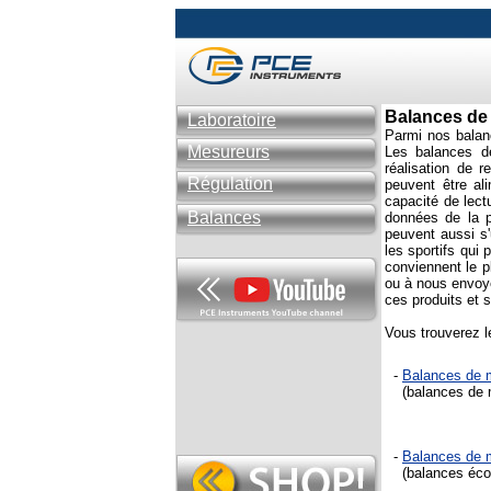
Balances d
Laboratoire
Parmi nos balanc
Mesureurs
Les balances de
réalisation de 
Régulation
peuvent être al
capacité de lect
Balances
données de la p
peuvent aussi s
les sportifs qui
conviennent le p
ou à nous envoye
ces produits et 
Vous trouverez l
-
Balances de 
(balances de m
-
Balances de
(balances écon