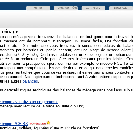
Home
Protec. données
Con. Gen.
Download
e ménage
es de ménage vous trouverez des balances en tout genre pour le travail, la
 menage ont de nombreux avantages: un usage facile, une fonction de t
recette, etc... Sur notre site vous trouverez 5 séries de modèles de bal
imentées par batteries ou par le secteur, ont une plage de pesage allant
ure d'entre 0,01 y 50 g. Certains modèles ont un kit de logiciel en option qui
esée à un ordinateur. Cela peut être très intéressant pour les loisirs. 
'utiliser pour la pratique du sport, comme par exemple le modèle PCE-TS 
 participent aux compétitions. En cas de doute en ce qui concerne les modèl
lus pour les tâches que vous devez réaliser, n'hésitez pas à nous contacter
r un courriel. Nos ingénieurs et techniciens sont à votre entière disposition p
sur les autres
balances
.
es caractéristiques techniques des balances de ménage dans nos liens suiva
ménage avec division en grammes
énage avec lecture de la force en unité g ou kg)
 ménage PCE-BS
omiques, solides, équipées d'une multitude de fonctions)