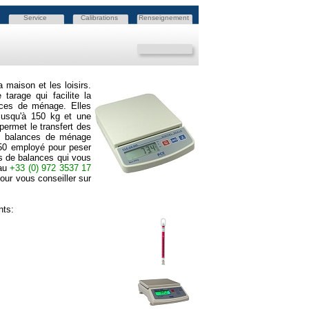
Service
Calibrations
Renseignement
 maison et les loisirs.
arage qui facilite la
ances de ménage. Elles
 jusqu'à 150 kg et une
 permet le transfert des
Ces balances de ménage
150 employé pour peser
es de balances qui vous
 au
+33
(0) 972 3537 17
our vous conseiller sur
nts: