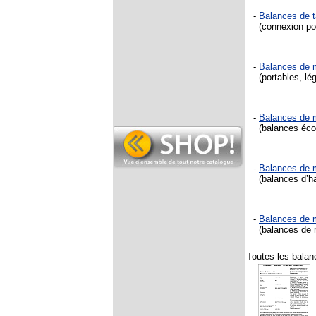
-
Balances de 
(connexion pou
-
Balances de
(portables, lég
-
Balances de
(balances écon
-
Balances de
(balances d’hau
-
Balances de
(balances de 
Toutes les balan