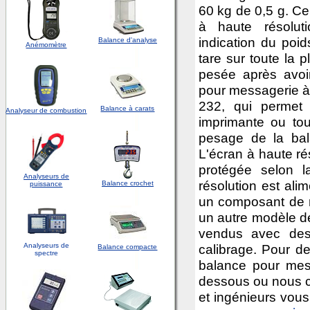
60 kg de 0,5 g. Ce
à haute résoluti
indication du poid
Balance d'analyse
Anémomètre
tare sur toute la 
pesée après avoir 
pour messagerie à 
232, qui permet
Balance à carats
Analyseur de combustion
imprimante ou tou
pesage de la ba
L'écran à haute ré
protégée selon 
Analyseurs de
résolution est ali
Balance crochet
puissance
un composant de ré
un autre modèle 
vendus avec des 
Analyseurs de
calibrage. Pour d
Balance compacte
spectre
balance pour messa
dessous ou nous 
et ingénieurs vous