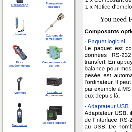
Transpalette
Oscilloscope
1 x Notice d'emplo
peseuse
You need Fl
Composants opti
pH-mètre
Capteurs de
température
- Paquet logiciel
Le paquet est c
données RS-232 
transfert. En appu
Pince
Convertisseurs de
ampèremétrique
signaux
balance pour mess
pesée est autom
l'ordinateur. Il pe
par exemple à MS E
Indicateurs
Pyromètre
eux depuis là.
de processus
- Adaptateur USB
Adaptateur USB, il
de l'interface RS-
Modules logiques
au USB. De nombr
Sonomètre