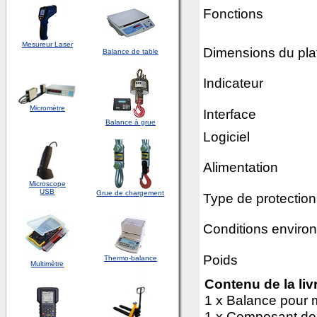
Fonctions
Mesureur Laser
Dimensions du pl
Balance de table
Indicateur
Micromètre
Interface
Balance à grue
Logiciel
Alimentation
Microscope
USB
Grue de chargement
Type de protection
Conditions enviro
Poids
Thermo-balance
Multimètre
Contenu de la liv
1 x Balance pour
1 x Composant de