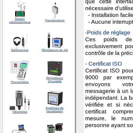
que cette interf
nécessaire d'utilis
- Installation facil
Station
- Aucune interrupt
Transducteurs
météorologique
-
Poids de réglage
Ces poids de r
exclusivement pou
Stéthoscope
Régulateurs de pH
contrôle de la préc
- Certificat ISO
Certificat ISO pou
9000 par exemp
Régulateurs
d'humidité
Thermomètre
envoyons vot
messagerie à un la
indépendant. La b
vérifiée et si né
Systèmes de
certificat comp
visualisation
Vibromètre
mesure, le num
personne ayant solli