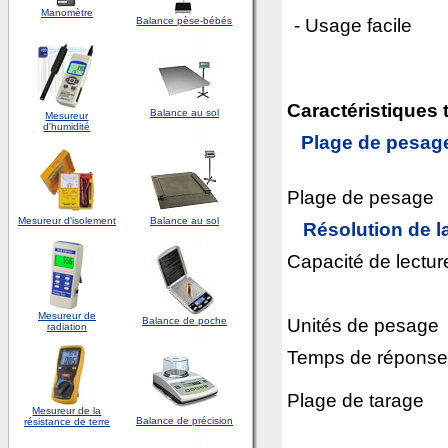
Manomètre
- Usage facile
Balance pèse-bébés
Caractéristiques
Balance au sol
Mesureur
d'
humidité
Plage de pesage
Plage de pesage
Mesureur d'isolement
Balance au sol
Résolution de l
Capacité de lectur
Mesureur de
Unités de pesage
Balance de poche
radiation
Temps de réponse
Plage de tarage
Mesureur de la
Balance de précision
résistance de terre