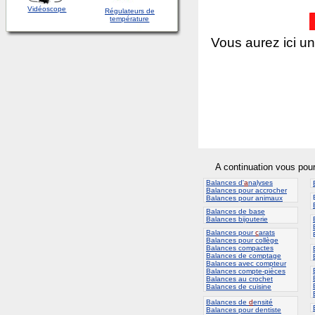
Vidéoscope
Régulateurs de
température
Vous aurez ici un
A continuation vous pou
Balances d'
a
nalyses
Balances pour accrocher
Balances pour animaux
Balances de base
Balances bijouterie
Balances pour
c
arats
B
Balances pour collège
Balances compactes
Balances de comptage
Balances avec compteur
Balances compte-pièces
Balances au crochet
Balances de cuisine
Balances de
d
ensité
Balances pour dentiste