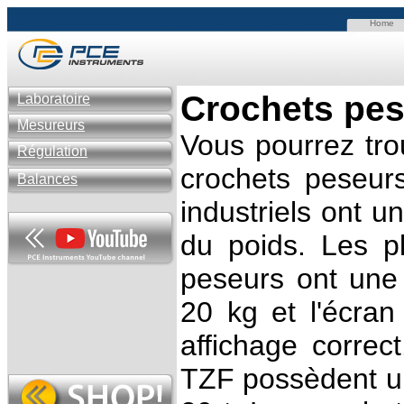
Home
Crochets pe
Laboratoire
Mesureurs
Vous pourrez tro
Régulation
crochets peseurs
Balances
industriels ont u
du poids.
Les p
peseurs ont une 
20 kg et l'écran
affichage correc
TZF possèdent un