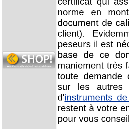
certificat qui a
norme en montr
document de cal
client). Evidem
peseurs il est n
base de ce dom
maniement très f
toute demande d
sur les autre
d'
instruments d
restent à votre en
pour vous conseil