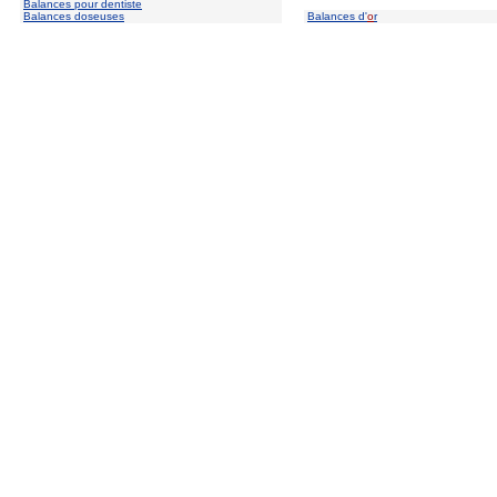
Balances pour dentiste
Balances doseuses
Balances d'
o
r