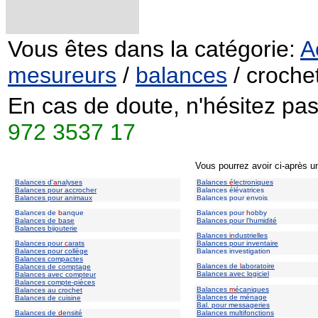
Vous êtes dans la catégorie:
A
mesureurs
/
balances
/ croche
En cas de doute, n'hésitez pas
972 3537 17
Vous pourrez avoir ci-après u
Balances d'
a
nalyses
Balances
é
lectroniques
Balances pour accrocher
Balances élévatrices
Balances pour animaux
Balances pour envois
Balances de
b
anque
Balances pour
h
obby
Balances de base
Balances pour l'humidité
Balances bijouterie
Balances
i
ndustrielles
Balances pour
c
arats
Balances pour inventaire
Balances pour collège
Balances investigation
Balances compactes
Balances de
l
aboratoire
Balances de comptage
Balances avec logiciel
Balances avec compteur
Balances compte-pièces
Balances
m
écaniques
Balances au crochet
Balances de ménage
Balances de cuisine
Bal. pour messageries
Balances de
d
ensité
Balances multifonctions