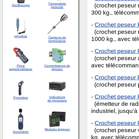
Transpalette
(crochet peseur
Oscilloscope
peseuse
300 kg., télécom
-
Crochet peseur
(crochet peseur
pH-mètre
1000 kg., avec t
Capteurs de
température
-
Crochet peseur
(crochet peseur a
avec télécomman
Pince
Convertisseurs de
ampèremétrique
signaux
-
Crochet peseur
(crochet peseur p
-
Crochet peseur
Indicateurs
Pyromètre
de processus
(émetteur de rad
industriel, jusqu'
-
Crochet peseu
(crochet peseur v
Modules logiques
Sonomètre
kg, avec téléco