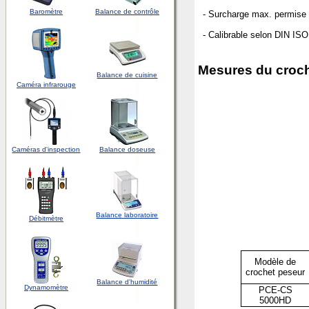
Baromètre
Balance de contrôle
- Surcharge max. permise
- Calibrable selon DIN ISO
Mesures
du croch
Balance de cuisine
Caméra infrarouge
Caméras d'inspection
Balance doseuse
Balance laboratoire
Débitmètre
Modèle de
crochet peseur
Balance d'humidité
Dynamomètre
PCE-CS
5000HD