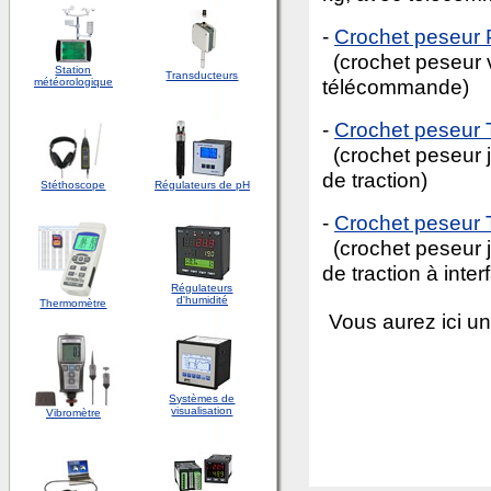
-
Crochet pese
(crochet peseur vé
Station
Transducteurs
télécommande)
météorologique
-
Crochet peseur
(crochet peseur 
de traction)
Stéthoscope
Régulateurs de pH
-
Crochet peseur
(crochet peseur 
de traction à inte
Régulateurs
d'humidité
Thermomètre
Vous aurez ici un
Systèmes de
visualisation
Vibromètre