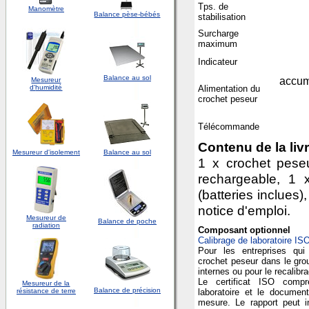
Tps. de
Manomètre
Balance pèse-bébés
stabilisation
Surcharge
maximum
Indicateur
Balance au sol
accum
Mesureur
d'
humidité
Alimentation du
crochet peseur
Télécommande
Contenu de la liv
Mesureur d'isolement
Balance au sol
1 x crochet pese
rechargeable, 1 
(batteries inclues)
notice d'emploi.
Mesureur de
Balance de poche
radiation
Composant optionnel
Calibrage de laboratoire
IS
Pour les entreprises qui 
crochet peseur dans le grou
internes ou pour le recalibr
Le certificat ISO compr
Mesureur de la
Balance de précision
résistance de terre
laboratoire et le documen
mesure. Le rapport peut i