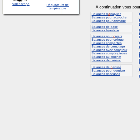
Vidéoscope
Régulateurs de
A continuation vous pou
température
Balances d'
a
nalyses
Balances pour accrocher
Balances pour animaux
Balances de base
Balances bijouterie
Balances pour
c
arats
B
Balances pour collège
Balances compactes
Balances de comptage
Balances avec compteur
Balances compte-pièces
Balances au crochet
Balances de cuisine
Balances de
d
ensité
Balances pour dentiste
Balances doseuses