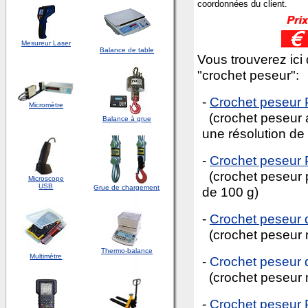
coordonnées du client.
Mesureur Laser
Balance de table
Vous trouverez ici
"crochet peseur":
-
Crochet peseur
Micromètre
(crochet peseur 
Balance à grue
une résolution de
-
Crochet peseur
(crochet peseur p
Microscope
USB
Grue de chargement
de 100 g)
-
Crochet peseur d
(crochet peseur 
Thermo-balance
Multimètre
-
Crochet peseur d
(crochet peseur 
-
Crochet peseur