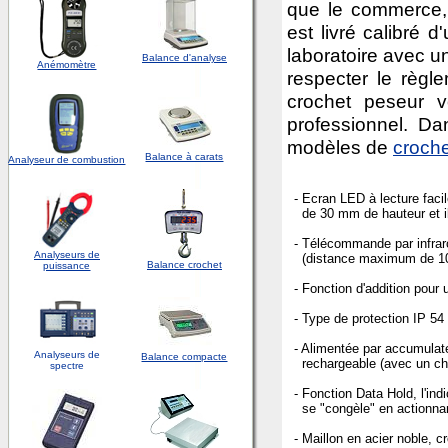
que le commerce, l
est livré calibré d
laboratoire avec u
Balance d'analyse
Anémomètre
respecter le règl
crochet peseur v
professionnel. D
modèles de
croche
Balance à carats
Analyseur de combustion
- Ecran LED à lecture faci
de 30 mm de hauteur et il
- Télécommande par infra
Analyseurs de
(distance maximum de 1
Balance crochet
puissance
- Fonction d'addition pour
- Type de protection IP 54
- Alimentée par accumulate
Analyseurs de
Balance compacte
rechargeable (avec un cha
spectre
- Fonction Data Hold, l'ind
se "congèle" en actionnan
- Maillon en acier noble, c