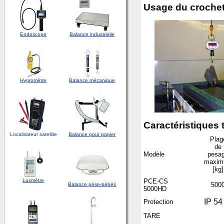
Usage du croche
Endoscope
Balance industrielle
Hygromètre
Balance mécanique
Caractéristiques
Localisateur satellite
Balance pour papier
Plag
de
Modèle
pesa
maxi
[kg]
Luxmètre
PCE-CS
500
Balance pèse-bébés
5000HD
IP 54
Protection
TARE