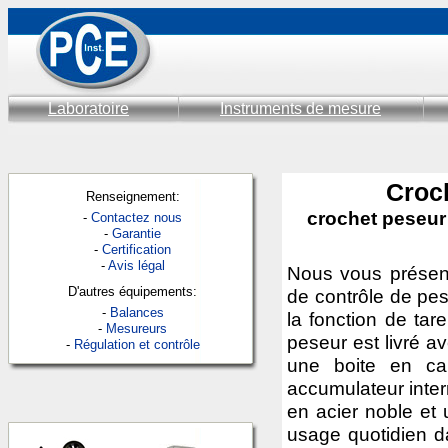
Laboratoire
Instruments de mesure
Croc
Renseignement:
crochet peseur
-
Contactez nous
-
Garantie
-
Certification
-
Avis légal
Nous vous présent
D'autres équipements:
de contrôle de pe
-
Balances
la fonction de tar
-
Mesureurs
peseur est livré 
-
Régulation et contrôle
une boite en ca
accumulateur inter
en acier noble et 
usage quotidien da