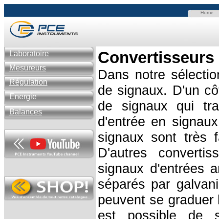
Home
Convertisseurs
Laboratoire
Mesureurs
Dans notre sélectio
Régulation
de signaux.
D'un cô
Énergie
de signaux qui tr
Balances
d'entrée en signau
signaux sont très 
D'autres converti
signaux d'entrées 
séparés par galvan
peuvent se graduer li
est possible de 