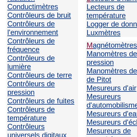
Conductimètres
Lecteurs de
Contrôleurs de bruit
température
Contrôleurs de
Logger de don
l'environnement
Luxmètres
Contrôleurs de
M
agnétomètres
fréquence
Manomètres de
Contrôleurs de
pression
lumière
Manomètres de
Contrôleurs de terre
de Pitot
Contrôleurs de
Mesureurs d'air
pression
Mesureurs
Contrôleurs de fuites
d'automobilism
Contrôleurs de
Mesureurs d'ea
température
Mesureurs d'écl
Contrôleurs
Mesureurs de
universels digitaux