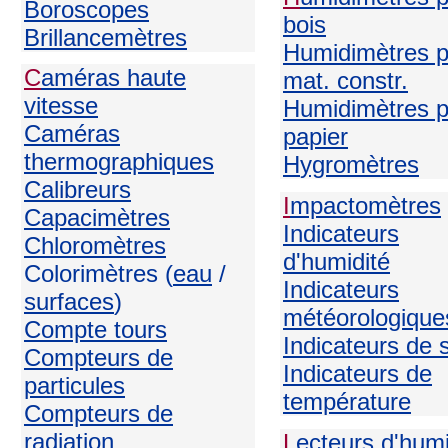
Boroscopes
bois
Brillancemètres
Humidimètres p
C
améras haute
mat. constr.
vitesse
Humidimètres p
Caméras
papier
thermographiques
H
ygromètres
Calibreurs
I
mpactomètres
Capacimètres
Indicateurs
Chloromètres
d'humidité
Colorimètres (
eau
/
Indicateurs
surfaces
)
météorologique
Compte tours
Indicateurs de 
Compteurs de
Indicateurs de
particules
température
Compteurs de
radiation
L
ecteurs d'humi