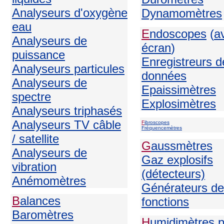
Analyseurs d'oxygène
Dynamomètres
eau
E
ndoscopes
(
a
Analyseurs de
écran
)
puissance
Enregistreurs d
Analyseurs particules
données
Analyseurs de
Epaissimètres
spectre
Explosimètres
Analyseurs triphasés
Analyseurs TV câble
F
ibroscopes
Fréquencemètres
/ satellite
G
aussmètres
Analyseurs de
Gaz explosifs
vibration
(détecteurs)
Anémomètres
Générateurs de
B
alances
fonctions
Baromètres
H
umidimètres 