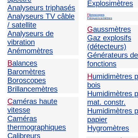
Explosimètres
Analyseurs triphasés
Analyseurs TV câble
F
ibroscopes
Fréquencemètres
/ satellite
G
aussmètres
Analyseurs de
Gaz explosifs
vibration
(détecteurs)
Anémomètres
Générateurs de
B
alances
fonctions
Baromètres
H
umidimètres 
Boroscopes
bois
Brillancemètres
Humidimètres p
C
améras haute
mat. constr.
vitesse
Humidimètres p
Caméras
papier
thermographiques
H
ygromètres
Calibreurs