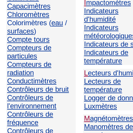
I
mpactomètres
Capacimètres
Indicateurs
Chloromètres
d'humidité
Colorimètres (
eau
/
Indicateurs
surfaces
)
météorologique
Compte tours
Indicateurs de 
Compteurs de
Indicateurs de
particules
température
Compteurs de
radiation
L
ecteurs d'humi
Conductimètres
Lecteurs de
Contrôleurs de bruit
température
Contrôleurs de
Logger de don
l'environnement
Luxmètres
Contrôleurs de
M
agnétomètres
fréquence
Manomètres de
Contrôleurs de