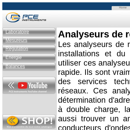
Home
Analyseurs de 
Laboratoire
Mesureurs
Les analyseurs de 
Régulation
installations et d
Énergie
utiliser ces analyse
Balances
rapide. Ils sont vra
des services tech
réseaux. Ces analy
détermination d'adres
à double charge, la
aussi trouver un a
conducteurs d'onde