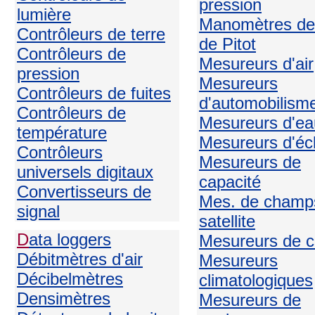
pression
lumière
Manomètres de
Contrôleurs de terre
de Pitot
Contrôleurs de
Mesureurs d'air
pression
Mesureurs
Contrôleurs de fuites
d'automobilism
Contrôleurs de
Mesureurs d'ea
température
Mesureurs d'écl
Contrôleurs
Mesureurs de
universels digitaux
capacité
Convertisseurs de
Mes. de champ
signal
satellite
D
ata loggers
Mesureurs de c
Débitmètres d'air
Mesureurs
Décibelmètres
climatologiques
Densimètres
Mesureurs de