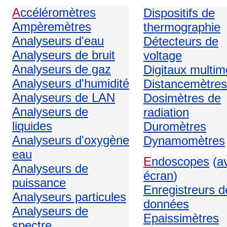
A
ccéléromètres
Dispositifs de
Ampèremètres
thermographie
Analyseurs d'eau
Détecteurs de
Analyseurs de bruit
voltage
Analyseurs de gaz
Digitaux multim
Analyseurs d'humidité
Distancemètres
Analyseurs de LAN
Dosimètres de
Analyseurs de
radiation
liquides
Duromètres
Analyseurs d'oxygène
Dynamomètres
eau
E
ndoscopes
(
a
Analyseurs de
écran
)
puissance
Enregistreurs d
Analyseurs particules
données
Analyseurs de
Epaissimètres
spectre