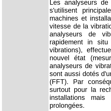
Les analyseurs de
s'utilisent princi
machines et installa
vitesse de la vibrat
analyseurs de vib
rapidement in situ
vibrations), effect
nouvel état (mesure
analyseurs de vibra
sont aussi dotés d'u
(FFT). Par conséqu
surtout pour la re
installations mai
prolongées.