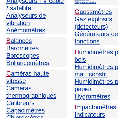
Analyseurs TV câble
Fréquencemètres
/ satellite
G
aussmètres
Analyseurs de
Gaz explosifs
vibration
(détecteurs)
Anémomètres
Générateurs de
B
alances
fonctions
Baromètres
H
umidimètres 
Boroscopes
bois
Brillancemètres
Humidimètres p
C
améras haute
mat. constr.
vitesse
Humidimètres p
Caméras
papier
thermographiques
H
ygromètres
Calibreurs
I
mpactomètres
Capacimètres
Indicateurs
Chloromètres