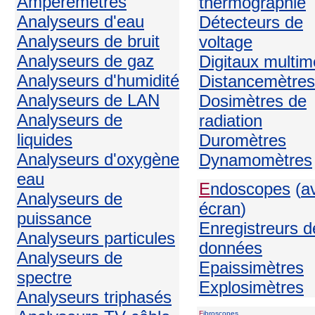
Ampèremètres
thermographie
Analyseurs d'eau
Détecteurs de
Analyseurs de bruit
voltage
Analyseurs de gaz
Digitaux multim
Analyseurs d'humidité
Distancemètres
Analyseurs de LAN
Dosimètres de
Analyseurs de
radiation
liquides
Duromètres
Analyseurs d'oxygène
Dynamomètres
eau
E
ndoscopes
(
a
Analyseurs de
écran
)
puissance
Enregistreurs d
Analyseurs particules
données
Analyseurs de
Epaissimètres
spectre
Explosimètres
Analyseurs triphasés
F
ibroscopes