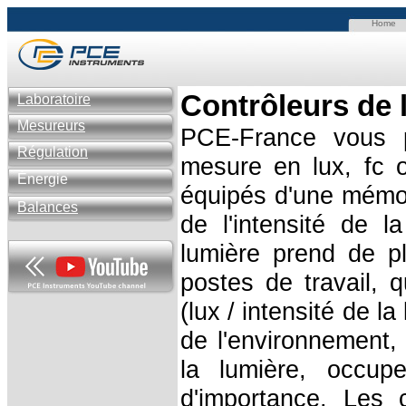
Home
C
ontrôleurs de 
Laboratoire
Mesureurs
PCE-France vous p
Régulation
mesure en lux, fc o
Énergie
équipés d'une mémo
Balances
de l'intensité
de la 
lumière prend de p
postes de travail, 
(lux / intensité de l
de l'environnement,
la lumière, occup
d'importance. Les 