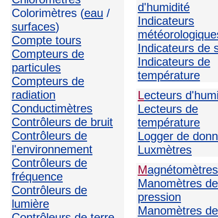
d'humidité
Colorimètres (
eau
/
Indicateurs
surfaces
)
météorologique
Compte tours
Indicateurs de 
Compteurs de
Indicateurs de
particules
température
Compteurs de
radiation
L
ecteurs d'humi
Conductimètres
Lecteurs de
Contrôleurs de bruit
température
Contrôleurs de
Logger de don
l'environnement
Luxmètres
Contrôleurs de
M
agnétomètres
fréquence
Manomètres de
Contrôleurs de
pression
lumière
Manomètres de
Contrôleurs de terre