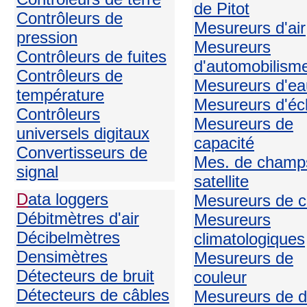
de Pitot
Contrôleurs de
Mesureurs d'air
pression
Mesureurs
Contrôleurs de fuites
d'automobilism
Contrôleurs de
Mesureurs d'ea
température
Mesureurs d'écl
Contrôleurs
Mesureurs de
universels digitaux
capacité
Convertisseurs de
Mes. de champ
signal
satellite
D
ata loggers
Mesureurs de c
Débitmètres d'air
Mesureurs
Décibelmètres
climatologiques
Densimètres
Mesureurs de
Détecteurs de bruit
couleur
Détecteurs de câbles
Mesureurs de d