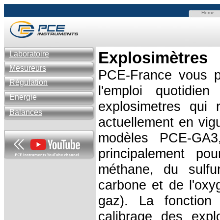
Home
E
xplosimètres
Laboratoire
Mesureurs
PCE-France vous pr
Régulation
l'emploi quotidie
Énergie
explosimetres qui r
Balances
actuellement en vigu
modèles PCE-GA
principalement po
méthane, du sulf
carbone et de l'oxy
gaz). La fonction 
calibrage des expl