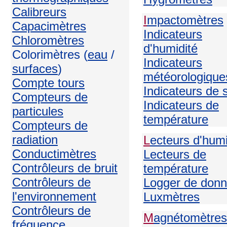
Calibreurs
I
mpactomètres
Capacimètres
Indicateurs
Chloromètres
d'humidité
Colorimètres (
eau
/
Indicateurs
surfaces
)
météorologique
Compte tours
Indicateurs de 
Compteurs de
Indicateurs de
particules
température
Compteurs de
radiation
L
ecteurs d'humi
Conductimètres
Lecteurs de
Contrôleurs de bruit
température
Contrôleurs de
Logger de don
l'environnement
Luxmètres
Contrôleurs de
M
agnétomètres
fréquence