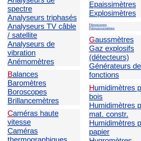
Epaissimètres
spectre
Explosimètres
Analyseurs triphasés
Analyseurs TV câble
F
ibroscopes
Fréquencemètres
/ satellite
G
aussmètres
Analyseurs de
Gaz explosifs
vibration
(détecteurs)
Anémomètres
Générateurs de
B
alances
fonctions
Baromètres
H
umidimètres 
Boroscopes
bois
Brillancemètres
Humidimètres p
C
améras haute
mat. constr.
vitesse
Humidimètres p
Caméras
papier
thermographiques
H
ygromètres