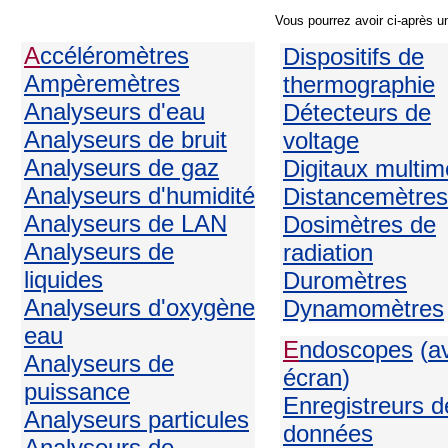
Vous pourrez avoir ci-après u
A
ccéléromètres
Dispositifs de
Ampèremètres
thermographie
Analyseurs d'eau
Détecteurs de
Analyseurs de bruit
voltage
Analyseurs de gaz
Digitaux multim
Analyseurs d'humidité
Distancemètres
Analyseurs de LAN
Dosimètres de
Analyseurs de
radiation
liquides
Duromètres
Analyseurs d'oxygène
Dynamomètres
eau
E
ndoscopes
(
a
Analyseurs de
écran
)
puissance
Enregistreurs d
Analyseurs particules
données
Analyseurs de