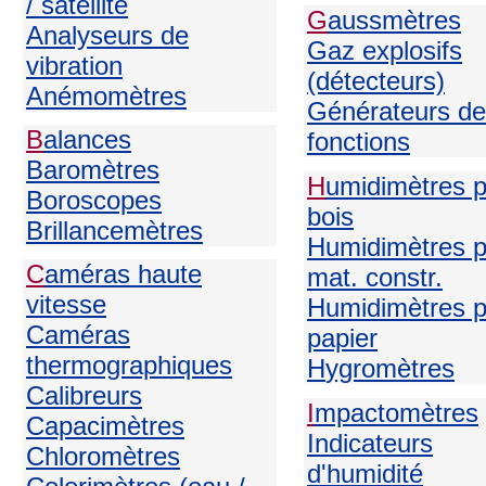
/ satellite
G
aussmètres
Analyseurs de
Gaz explosifs
vibration
(détecteurs)
Anémomètres
Générateurs de
B
alances
fonctions
Baromètres
H
umidimètres 
Boroscopes
bois
Brillancemètres
Humidimètres p
C
améras haute
mat. constr.
vitesse
Humidimètres p
Caméras
papier
thermographiques
H
ygromètres
Calibreurs
I
mpactomètres
Capacimètres
Indicateurs
Chloromètres
d'humidité