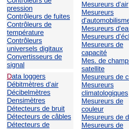
Contrôleurs de
Mesureurs d'air
pression
Mesureurs
Contrôleurs de fuites
d'automobilism
Contrôleurs de
Mesureurs d'ea
température
Mesureurs d'écl
Contrôleurs
Mesureurs de
universels digitaux
capacité
Convertisseurs de
Mes. de champ
signal
satellite
D
ata loggers
Mesureurs de c
Débitmètres d'air
Mesureurs
Décibelmètres
climatologiques
Densimètres
Mesureurs de
Détecteurs de bruit
couleur
Détecteurs de câbles
Mesureurs de d
Détecteurs de
Mesureurs de