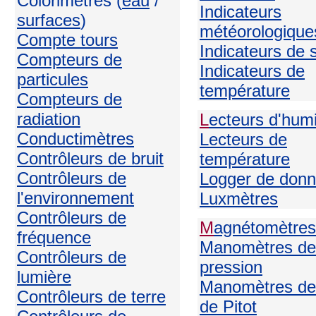
Colorimètres (
eau
/
Indicateurs
surfaces
)
météorologique
Compte tours
Indicateurs de 
Compteurs de
Indicateurs de
particules
température
Compteurs de
radiation
L
ecteurs d'humi
Conductimètres
Lecteurs de
Contrôleurs de bruit
température
Contrôleurs de
Logger de don
l'environnement
Luxmètres
Contrôleurs de
M
agnétomètres
fréquence
Manomètres de
Contrôleurs de
pression
lumière
Manomètres de
Contrôleurs de terre
de Pitot