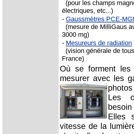
(pour les champs magnét
électriques, etc...)
-
Gaussmètres PCE-MG
(mesure de MilliGaus av
3000 mg)
-
Mesureurs de radiation
(vision générale de tou
France
)
Où se forment les 
mesurer avec les g
photos
Les o
besoin
Elles 
vitesse de la lumiè