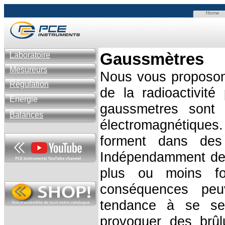
Home
G
aussmètres
Laboratoire
Mesureurs
Nous vous proposon
Régulation
de la radioactivit
Énergie
gaussmetres sont 
Balances
électromagnétiques.
forment dans des 
Indépendamment de l
plus ou moins fo
conséquences pe
tendance à se sen
provoquer des brûl