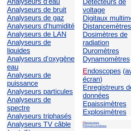
Analyseurs d'eau
Détecteurs de
Analyseurs de bruit
voltage
Analyseurs de gaz
Digitaux multim
Analyseurs d'humidité
Distancemètres
Analyseurs de LAN
Dosimètres de
Analyseurs de
radiation
liquides
Duromètres
Analyseurs d'oxygène
Dynamomètres
eau
E
ndoscopes
(
a
Analyseurs de
écran
)
puissance
Enregistreurs d
Analyseurs particules
données
Analyseurs de
Epaissimètres
spectre
Explosimètres
Analyseurs triphasés
Analyseurs TV câble
F
ibroscopes
Fréquencemètres