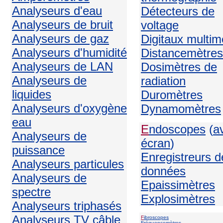
Analyseurs d'eau
Détecteurs de
Analyseurs de bruit
voltage
Analyseurs de gaz
Digitaux multim
Analyseurs d'humidité
Distancemètres
Analyseurs de LAN
Dosimètres de
Analyseurs de
radiation
liquides
Duromètres
Analyseurs d'oxygène
Dynamomètres
eau
E
ndoscopes
(
a
Analyseurs de
écran
)
puissance
Enregistreurs d
Analyseurs particules
données
Analyseurs de
Epaissimètres
spectre
Explosimètres
Analyseurs triphasés
Analyseurs TV câble
F
ibroscopes
Fréquencemètres