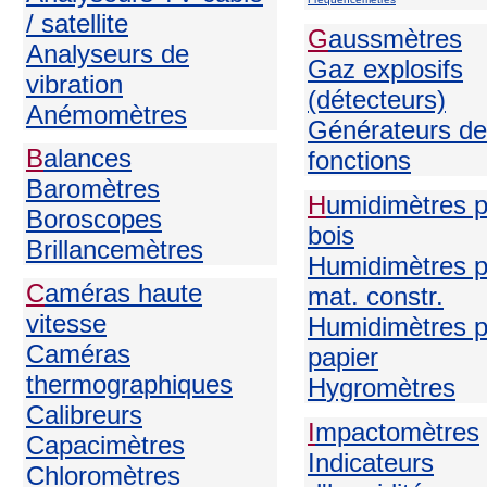
/ satellite
G
aussmètres
Analyseurs de
Gaz explosifs
vibration
(détecteurs)
Anémomètres
Générateurs de
B
alances
fonctions
Baromètres
H
umidimètres 
Boroscopes
bois
Brillancemètres
Humidimètres p
C
améras haute
mat. constr.
vitesse
Humidimètres p
Caméras
papier
thermographiques
H
ygromètres
Calibreurs
I
mpactomètres
Capacimètres
Indicateurs
Chloromètres