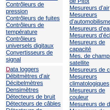
de Pitot
Contrôleurs de
Mesureurs d'air
pression
Mesureurs
Contrôleurs de fuites
d'automobilism
Contrôleurs de
Mesureurs d'ea
température
Mesureurs d'écl
Contrôleurs
Mesureurs de
universels digitaux
capacité
Convertisseurs de
Mes. de champ
signal
satellite
D
ata loggers
Mesureurs de c
Débitmètres d'air
Mesureurs
Décibelmètres
climatologiques
Densimètres
Mesureurs de
Détecteurs de bruit
couleur
Détecteurs de câbles
Mesureurs de d