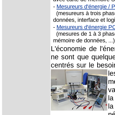
-
Mesureurs d'énergie / 
(mesureurs à trois phas
données, interface et logi
-
Mesureurs d'énergie P
(mesures de 1 à 3 phase
mémoire de données, ...)
L'économie de l'éner
ne sont que quelque
centrés sur le besoi
le
m
va
la
la
n