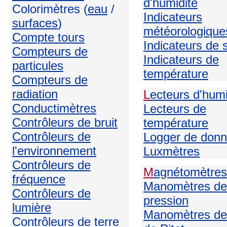
d'humidité
Colorimètres (
eau
/
Indicateurs
surfaces
)
météorologique
Compte tours
Indicateurs de 
Compteurs de
Indicateurs de
particules
température
Compteurs de
radiation
L
ecteurs d'humi
Conductimètres
Lecteurs de
Contrôleurs de bruit
température
Contrôleurs de
Logger de don
l'environnement
Luxmètres
Contrôleurs de
M
agnétomètres
fréquence
Manomètres de
Contrôleurs de
pression
lumière
Manomètres de
Contrôleurs de terre