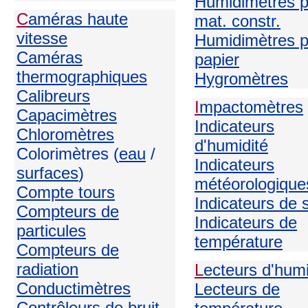
Humidimètres p
C
améras haute
mat. constr.
vitesse
Humidimètres p
Caméras
papier
thermographiques
H
ygromètres
Calibreurs
I
mpactomètres
Capacimètres
Indicateurs
Chloromètres
d'humidité
Colorimètres (
eau
/
Indicateurs
surfaces
)
météorologique
Compte tours
Indicateurs de 
Compteurs de
Indicateurs de
particules
température
Compteurs de
radiation
L
ecteurs d'humi
Conductimètres
Lecteurs de
Contrôleurs de bruit