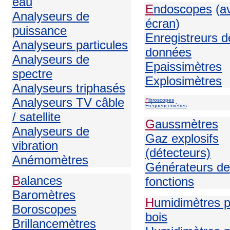
eau
E
ndoscopes
(
a
Analyseurs de
écran
)
puissance
Enregistreurs d
Analyseurs particules
données
Analyseurs de
Epaissimètres
spectre
Explosimètres
Analyseurs triphasés
Analyseurs TV câble
F
ibroscopes
Fréquencemètres
/ satellite
G
aussmètres
Analyseurs de
Gaz explosifs
vibration
(détecteurs)
Anémomètres
Générateurs de
B
alances
fonctions
Baromètres
H
umidimètres 
Boroscopes
bois
Brillancemètres