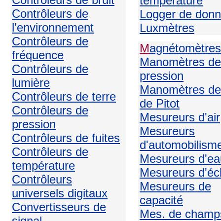
température
Contrôleurs de
Logger de don
l'environnement
Luxmètres
Contrôleurs de
M
agnétomètres
fréquence
Manomètres de
Contrôleurs de
pression
lumière
Manomètres de
Contrôleurs de terre
de Pitot
Contrôleurs de
Mesureurs d'air
pression
Mesureurs
Contrôleurs de fuites
d'automobilism
Contrôleurs de
Mesureurs d'ea
température
Mesureurs d'écl
Contrôleurs
Mesureurs de
universels digitaux
capacité
Convertisseurs de
Mes. de champ
signal