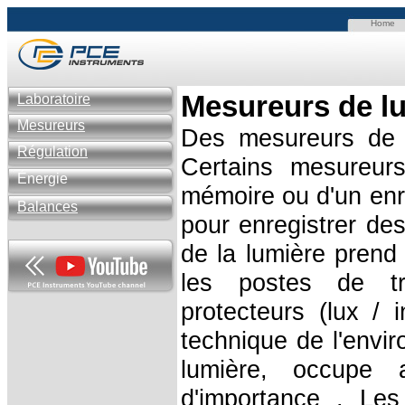
Home
Mesureurs de l
Laboratoire
Mesureurs
Des mesureurs de 
Régulation
Certains mesureur
Énergie
mémoire ou d'un enr
Balances
pour enregistrer de
de la lumière prend
les postes de tr
protecteurs (lux / 
technique de l'envir
lumière, occupe 
d'importance . Le