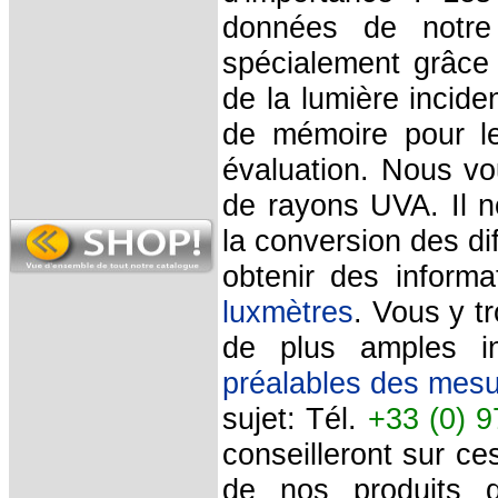
données de notre
spécialement grâce 
de la lumière incid
de mémoire pour le
évaluation. Nous vo
de rayons UVA. Il 
la conversion des di
obtenir des inform
luxmètres
. Vous y t
de plus amples i
préalables des
mesu
sujet:
Tél.
+33 (0) 9
conseilleront sur ce
de nos produits
qu