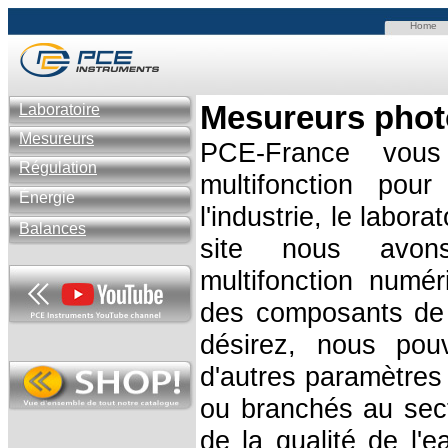
Home
Mesureurs
phot
Laboratoire
Mesureurs
PCE-France vous
Régulation
multifonction pou
Énergie
l'industrie, le labor
Balances
site nous avon
multifonction numér
des composants de r
désirez, nous pou
d'autres paramètres 
ou branchés au sect
de la qualité de l'