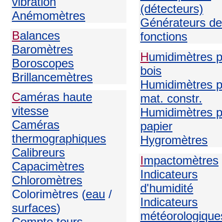
vibration
(détecteurs)
Anémomètres
Générateurs de
B
alances
fonctions
Baromètres
H
umidimètres 
Boroscopes
bois
Brillancemètres
Humidimètres p
C
améras haute
mat. constr.
vitesse
Humidimètres p
Caméras
papier
thermographiques
H
ygromètres
Calibreurs
I
mpactomètres
Capacimètres
Indicateurs
Chloromètres
d'humidité
Colorimètres (
eau
/
Indicateurs
surfaces
)
météorologique
Compte tours