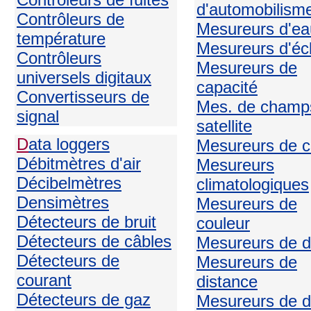
d'automobilism
Contrôleurs de
Mesureurs d'ea
température
Mesureurs d'écl
Contrôleurs
Mesureurs de
universels digitaux
capacité
Convertisseurs de
Mes. de champ
signal
satellite
D
ata loggers
Mesureurs de c
Débitmètres d'air
Mesureurs
Décibelmètres
climatologiques
Densimètres
Mesureurs de
Détecteurs de bruit
couleur
Détecteurs de câbles
Mesureurs de d
Détecteurs de
Mesureurs de
courant
distance
Détecteurs de gaz
Mesureurs de d