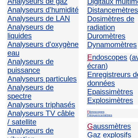
Analyseurs de gaz
Digitaux multim
Analyseurs d'humidité
Distancemètres
Analyseurs de LAN
Dosimètres de
Analyseurs de
radiation
liquides
Duromètres
Analyseurs d'oxygène
Dynamomètres
eau
E
ndoscopes
(
a
Analyseurs de
écran
)
puissance
Enregistreurs d
Analyseurs particules
données
Analyseurs de
Epaissimètres
spectre
Explosimètres
Analyseurs triphasés
Analyseurs TV câble
F
ibroscopes
Fréquencemètres
/ satellite
G
aussmètres
Analyseurs de
Gaz explosifs