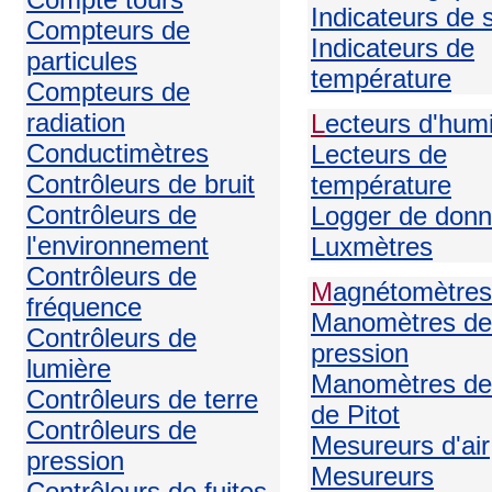
Indicateurs de 
Compteurs de
Indicateurs de
particules
température
Compteurs de
radiation
L
ecteurs d'humi
Conductimètres
Lecteurs de
Contrôleurs de bruit
température
Contrôleurs de
Logger de don
l'environnement
Luxmètres
Contrôleurs de
M
agnétomètres
fréquence
Manomètres de
Contrôleurs de
pression
lumière
Manomètres de
Contrôleurs de terre
de Pitot
Contrôleurs de
Mesureurs d'air
pression
Mesureurs
Contrôleurs de fuites