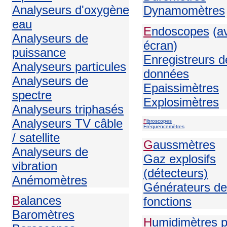
Analyseurs d'oxygène
Dynamomètres
eau
E
ndoscopes
(
a
Analyseurs de
écran
)
puissance
Enregistreurs d
Analyseurs particules
données
Analyseurs de
Epaissimètres
spectre
Explosimètres
Analyseurs triphasés
Analyseurs TV câble
F
ibroscopes
Fréquencemètres
/ satellite
G
aussmètres
Analyseurs de
Gaz explosifs
vibration
(détecteurs)
Anémomètres
Générateurs de
B
alances
fonctions
Baromètres
H
umidimètres 