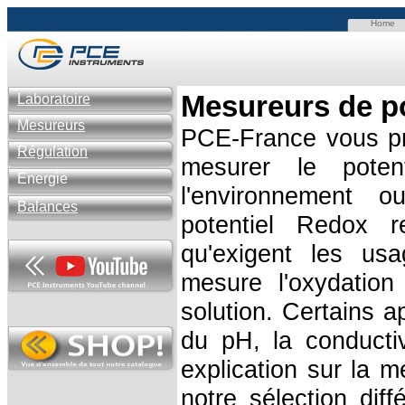
Home
Mesureurs
de p
Laboratoire
Mesureurs
PCE-France vous pr
Régulation
mesurer le poten
Énergie
l'environnement o
Balances
potentiel Redox r
qu'exigent les us
mesure l'oxydation
solution. Certains a
du pH, la conducti
explication sur la 
notre sélection dif