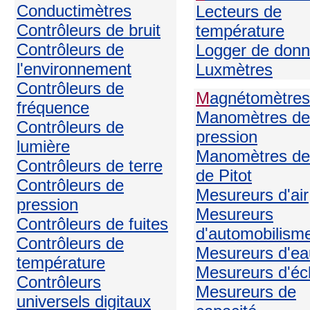
Conductimètres
Lecteurs de
Contrôleurs de bruit
température
Contrôleurs de
Logger de don
l'environnement
Luxmètres
Contrôleurs de
M
agnétomètres
fréquence
Manomètres de
Contrôleurs de
pression
lumière
Manomètres de
Contrôleurs de terre
de Pitot
Contrôleurs de
Mesureurs d'air
pression
Mesureurs
Contrôleurs de fuites
d'automobilism
Contrôleurs de
Mesureurs d'ea
température
Mesureurs d'écl
Contrôleurs
Mesureurs de
universels digitaux