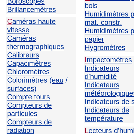
Boroscopes
bois
Brillancemètres
Humidimètres p
C
améras haute
mat. constr.
vitesse
Humidimètres p
Caméras
papier
thermographiques
H
ygromètres
Calibreurs
I
mpactomètres
Capacimètres
Indicateurs
Chloromètres
d'humidité
Colorimètres (
eau
/
Indicateurs
surfaces
)
météorologique
Compte tours
Indicateurs de 
Compteurs de
Indicateurs de
particules
température
Compteurs de
radiation
L
ecteurs d'humi