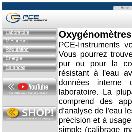
Home
Oxygénomètres
Laboratoire
Mesureurs
PCE-Instruments vo
Régulation
Vous pourrez trouv
Énergie
pur ou pour la co
Balances
résistant à l'eau 
données interne 
laboratoire. La pl
comprend des appa
d'analyse de l'eau 
précision et à usage
simple (calibrage m