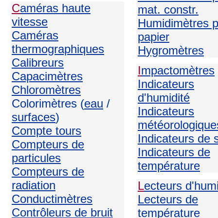
C
améras haute
mat. constr.
vitesse
Humidimètres p
Caméras
papier
thermographiques
H
ygromètres
Calibreurs
I
mpactomètres
Capacimètres
Indicateurs
Chloromètres
d'humidité
Colorimètres (
eau
/
Indicateurs
surfaces
)
météorologique
Compte tours
Indicateurs de 
Compteurs de
Indicateurs de
particules
température
Compteurs de
radiation
L
ecteurs d'humi
Conductimètres
Lecteurs de
Contrôleurs de bruit
température