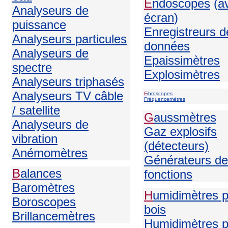
E
ndoscopes
(
a
Analyseurs de
écran
)
puissance
Enregistreurs d
Analyseurs particules
données
Analyseurs de
Epaissimètres
spectre
Explosimètres
Analyseurs triphasés
Analyseurs TV câble
F
ibroscopes
Fréquencemètres
/ satellite
G
aussmètres
Analyseurs de
Gaz explosifs
vibration
(détecteurs)
Anémomètres
Générateurs de
B
alances
fonctions
Baromètres
H
umidimètres 
Boroscopes
bois
Brillancemètres
Humidimètres p