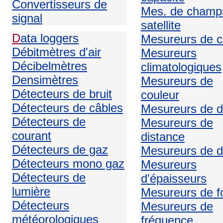
Convertisseurs de
Mes. de champ
signal
satellite
D
ata loggers
Mesureurs de c
Débitmètres d'air
Mesureurs
Décibelmètres
climatologiques
Densimètres
Mesureurs de
Détecteurs de bruit
couleur
Détecteurs de câbles
Mesureurs de d
Détecteurs de
Mesureurs de
courant
distance
Détecteurs de gaz
Mesureurs de d
Détecteurs mono gaz
Mesureurs
Détecteurs de
d'épaisseurs
lumière
Mesureurs de f
Détecteurs
Mesureurs de
météorologiques
fréquence