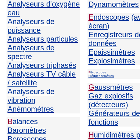
Analyseurs d'oxygène
Dynamomètres
eau
E
ndoscopes
(
a
Analyseurs de
écran
)
puissance
Enregistreurs d
Analyseurs particules
données
Analyseurs de
Epaissimètres
spectre
Explosimètres
Analyseurs triphasés
Analyseurs TV câble
F
ibroscopes
Fréquencemètres
/ satellite
G
aussmètres
Analyseurs de
Gaz explosifs
vibration
(détecteurs)
Anémomètres
Générateurs de
B
alances
fonctions
Baromètres
H
umidimètres 
Boroscopes