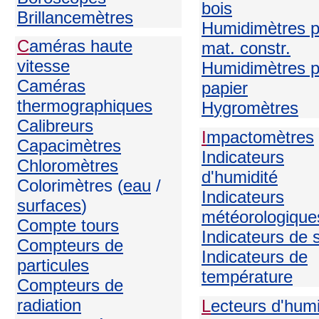
bois
Brillancemètres
Humidimètres p
C
améras haute
mat. constr.
vitesse
Humidimètres p
Caméras
papier
thermographiques
H
ygromètres
Calibreurs
I
mpactomètres
Capacimètres
Indicateurs
Chloromètres
d'humidité
Colorimètres (
eau
/
Indicateurs
surfaces
)
météorologique
Compte tours
Indicateurs de 
Compteurs de
Indicateurs de
particules
température
Compteurs de
radiation
L
ecteurs d'humi