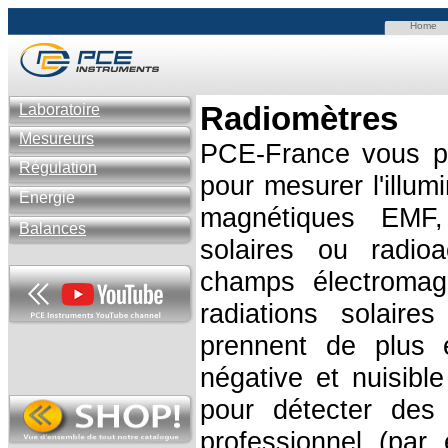
Home
Radiomètres
Laboratoire
Mesureurs
PCE-France vous p
Régulation
pour mesurer l'illumi
Énergie
magnétiques EMF, 
Balances
solaires ou radio
champs électromagn
radiations solaire
prennent de plus 
négative et nuisible
pour détecter des
professionnel (par