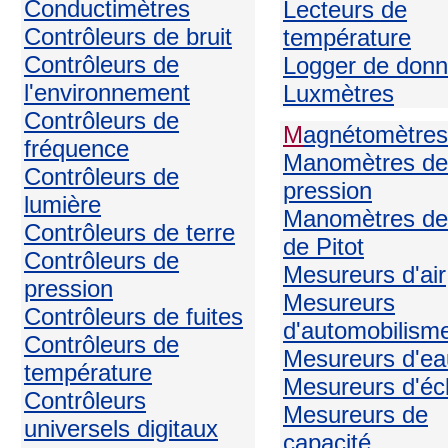
Conductimètres
Lecteurs de
Contrôleurs de bruit
température
Contrôleurs de
Logger de don
l'environnement
Luxmètres
Contrôleurs de
M
agnétomètres
fréquence
Manomètres de
Contrôleurs de
pression
lumière
Manomètres de
Contrôleurs de terre
de Pitot
Contrôleurs de
Mesureurs d'air
pression
Mesureurs
Contrôleurs de fuites
d'automobilism
Contrôleurs de
Mesureurs d'ea
température
Mesureurs d'écl
Contrôleurs
Mesureurs de
universels digitaux
capacité