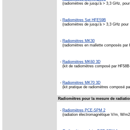
(radiomètres de jusqu’à > 3,3 GHz, po
-
Radiomètres Set HFE59B
(radiomètres de jusqu’à > 3,3 GHz pour
-
Radiomètres MK30
(radiomètres en mallette composés par 
-
Radiomètres MK60 3D
(kit de radiomètres composé par HF58B-r
-
Radiomètres MK70 3D
(kit pratique de radiomètres composé pa
Radiomètres pour la mesure de radiatio
-
Radiomètres PCE-SPM 2
(radiation électromagnétique V/m, W/m