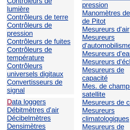
Contrôleurs de
pression
lumière
Manomètres de
Contrôleurs de terre
de Pitot
Contrôleurs de
Mesureurs d'air
pression
Mesureurs
Contrôleurs de fuites
d'automobilism
Contrôleurs de
Mesureurs d'ea
température
Mesureurs d'écl
Contrôleurs
Mesureurs de
universels digitaux
capacité
Convertisseurs de
Mes. de champ
signal
satellite
D
ata loggers
Mesureurs de c
Débitmètres d'air
Mesureurs
Décibelmètres
climatologiques
Densimètres
Mesureurs de