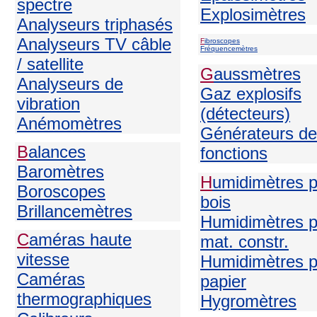
spectre
Explosimètres
Analyseurs triphasés
Analyseurs TV câble
F
ibroscopes
Fréquencemètres
/ satellite
G
aussmètres
Analyseurs de
Gaz explosifs
vibration
(détecteurs)
Anémomètres
Générateurs de
B
alances
fonctions
Baromètres
H
umidimètres 
Boroscopes
bois
Brillancemètres
Humidimètres p
C
améras haute
mat. constr.
vitesse
Humidimètres p
Caméras
papier
thermographiques
H
ygromètres