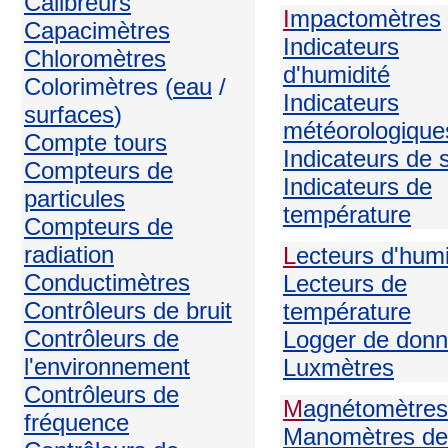
Calibreurs
I
mpactomètres
Capacimètres
Indicateurs
Chloromètres
d'humidité
Colorimètres (
eau
/
Indicateurs
surfaces
)
météorologique
Compte tours
Indicateurs de 
Compteurs de
Indicateurs de
particules
température
Compteurs de
radiation
L
ecteurs d'humi
Conductimètres
Lecteurs de
Contrôleurs de bruit
température
Contrôleurs de
Logger de don
l'environnement
Luxmètres
Contrôleurs de
M
agnétomètres
fréquence
Manomètres de