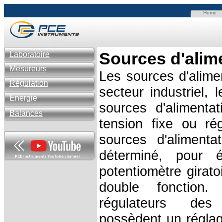
Home
Sources d'alim
Laboratoire
Mesureurs
Les sources d'alime
Régulation
secteur industriel, 
Énergie
sources d'aliment
Balances
tension fixe ou ré
sources d'aliment
déterminé, pour év
potentiomètre girat
double fonction
régulateurs des 
possèdent un réglage 