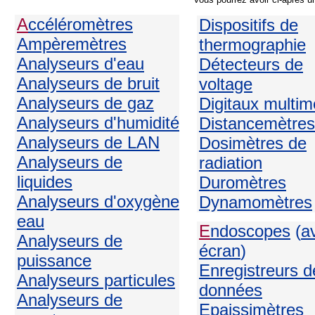
A
ccéléromètres
Dispositifs de
Ampèremètres
thermographie
Analyseurs d'eau
Détecteurs de
Analyseurs de bruit
voltage
Analyseurs de gaz
Digitaux multim
Analyseurs d'humidité
Distancemètres
Analyseurs de LAN
Dosimètres de
Analyseurs de
radiation
liquides
Duromètres
Analyseurs d'oxygène
Dynamomètres
eau
E
ndoscopes
(
a
Analyseurs de
écran
)
puissance
Enregistreurs d
Analyseurs particules
données
Analyseurs de
Epaissimètres