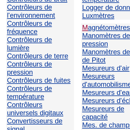
Contrôleurs de
Logger de don
l'environnement
Luxmètres
Contrôleurs de
M
agnétomètres
fréquence
Manomètres de
Contrôleurs de
pression
lumière
Manomètres de
Contrôleurs de terre
de Pitot
Contrôleurs de
Mesureurs d'air
pression
Mesureurs
Contrôleurs de fuites
d'automobilism
Contrôleurs de
Mesureurs d'ea
température
Mesureurs d'écl
Contrôleurs
Mesureurs de
universels digitaux
capacité
Convertisseurs de
Mes. de champ
signal