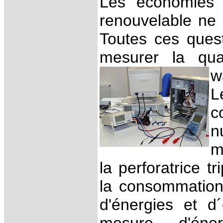
Les économies d
renouvelable ne s
Toutes ces quest
mesurer la qua
w
L
c
n
m
la perforatrice t
la consommation 
d'énergies et d