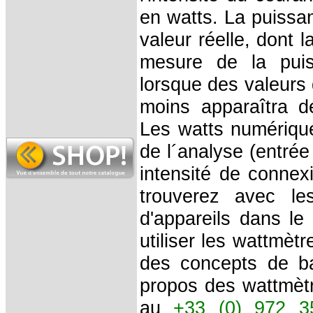
en watts. La puiss
valeur réelle, dont
mesure de la puis
lorsque des valeurs
moins apparaîtra d
Les watts numérique
de l´analyse (entré
intensité de connex
trouverez avec l
d'appareils dans le
utiliser les wattmèt
des concepts de b
propos des wattmètr
au
+33 (0) 972 3