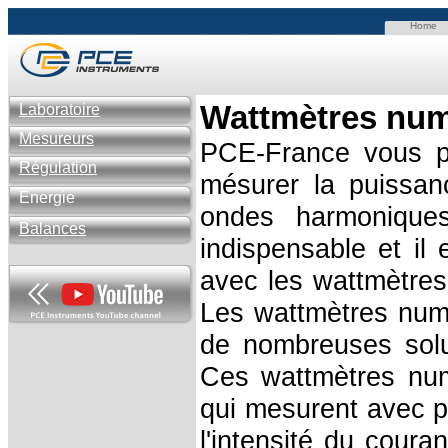
Home
Wattmètres num
Laboratoire
Mesureurs
PCE-France vous p
Régulation
mésurer la puissa
Énergie
ondes harmoniqu
Balances
indispensable et il
avec les wattmètre
Les wattmètres num
de nombreuses solut
Ces wattmètres numé
qui mesurent avec pr
l'intensité du coura