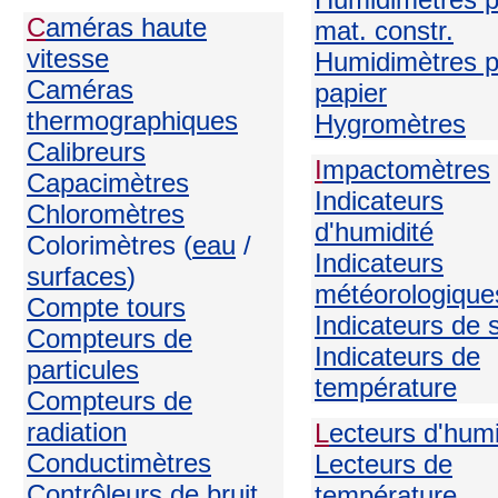
C
améras haute
mat. constr.
vitesse
Humidimètres p
Caméras
papier
thermographiques
H
ygromètres
Calibreurs
I
mpactomètres
Capacimètres
Indicateurs
Chloromètres
d'humidité
Colorimètres (
eau
/
Indicateurs
surfaces
)
météorologique
Compte tours
Indicateurs de 
Compteurs de
Indicateurs de
particules
température
Compteurs de
radiation
L
ecteurs d'humi
Conductimètres
Lecteurs de
Contrôleurs de bruit
température