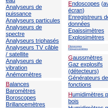
eau
E
ndoscopes
(
a
Analyseurs de
écran
)
puissance
Enregistreurs d
Analyseurs particules
données
Analyseurs de
Epaissimètres
spectre
Explosimètres
Analyseurs triphasés
Analyseurs TV câble
F
ibroscopes
Fréquencemètres
/ satellite
G
aussmètres
Analyseurs de
Gaz explosifs
vibration
(détecteurs)
Anémomètres
Générateurs de
B
alances
fonctions
Baromètres
H
umidimètres 
Boroscopes
bois
Brillancemètres
Humidimètres p