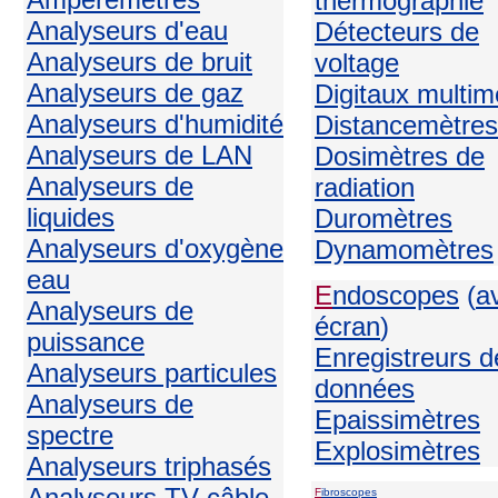
thermographie
Analyseurs d'eau
Détecteurs de
Analyseurs de bruit
voltage
Analyseurs de gaz
Digitaux multim
Analyseurs d'humidité
Distancemètres
Analyseurs de LAN
Dosimètres de
Analyseurs de
radiation
liquides
Duromètres
Analyseurs d'oxygène
Dynamomètres
eau
E
ndoscopes
(
a
Analyseurs de
écran
)
puissance
Enregistreurs d
Analyseurs particules
données
Analyseurs de
Epaissimètres
spectre
Explosimètres
Analyseurs triphasés
Analyseurs TV câble
F
ibroscopes