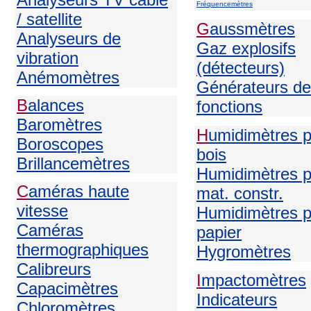
Fréquencemètres
/ satellite
G
aussmètres
Analyseurs de
Gaz explosifs
vibration
(détecteurs)
Anémomètres
Générateurs de
B
alances
fonctions
Baromètres
H
umidimètres 
Boroscopes
bois
Brillancemètres
Humidimètres p
C
améras haute
mat. constr.
vitesse
Humidimètres p
Caméras
papier
thermographiques
H
ygromètres
Calibreurs
I
mpactomètres
Capacimètres
Indicateurs
Chloromètres