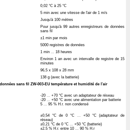
0,02 °C à 25 °C
5 min avec une vitesse de l'air de 1 m/s
Jusqu'à 100 mètres
Pour jusqu'à 99 autres enregistreurs de données
sans fil
±1 min par mois
5000 registres de données
1 min ... 18 heures
Environ 1 an avec un intervalle de registre de 15
minutes
96,5 x 108 x 28 mm
138 g (avec la batterie)
données sans fil ZW-003-EU température et humidité de l'air
-20 ... +70 °C avec un adaptateur de réseau
-20 ... +50 °C avec une alimentation par batterie
5 ... 95 % H.r. non condensé
±0,54 °C de 0 °C ... +50 °C (adaptateur de
réseau)
±0,21 °C de 0 °C ... +50 °C (batterie)
±2,5 % H.r. entre 10 ... 90 % H.r