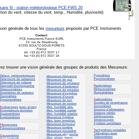
sans fil - station météorologique PCE-FWS 20
tion du vent, vitesse du vent, temp., Humidité, pluviosité)
ision générale de tous les
mesureurs
proposés par PCE Instruments
Contact:
PCE Instruments France EURL
23, rue de Strasbourg
67250 SOULTZ-SOUS-FORETS
France
tél. +33 (0) 972 3537 17
fax +33 (0) 972 3537 18
rez trouver une vision générale des groupes de produits des Mesureurs:
Pyromètres
Détect. météorologiques
Mesureurs fréquence
Psychromètres
Détecteurs de radiations
Mesureurs de gaz
Détecteurs de voltage
Mesureurs de grosseur
R
adiomètres
Dispositif thermographie
Mesureurs d'isolement
Réfractomètres
Distancemètres
Mesureurs de pression
Rugosimètres
Dosimètres de radiation
Mesureurs d'oxygène
Duromètres
Mesureurs d'ozone
S
alinomètres
Dynamomètres
Mesureurs de son
Sondes de température
Mesureurs de torsion
Sonomètres
E
ndoscopes
(
avec écran
)
Mes. humidité abs.
Sources d'alimetation
Enregistreurs données
Mes. humidité papier
Stations météo
Epaissimètres
Mes. humidité relative
Stéthoscopes
Explosimètres
Mesureurs hygiène
Stroboscopes
Mes. laser températ.
Systèmes surveillance
Mesureurs longueur
F
ibroscopes
Mesureurs lumière
Fréquencemètres
T
achymètres portables
Mesureurs poussière
Télémètres laser
Mesureurs pH
/
poche
G
aussmètres
Telluromètres
Mes. photo. mono.
Gaz explosifs