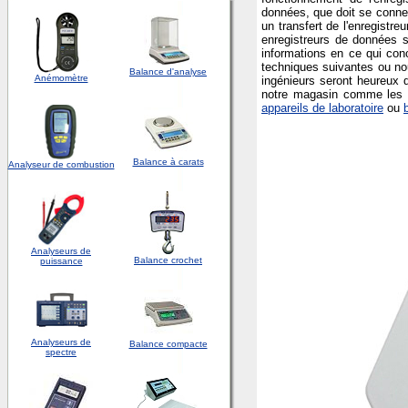
données, que doit se connec
un transfert de l'enregistr
enregistreurs de données s
informations en ce qui conc
techniques suivantes ou no
Balance d'analyse
Anémomètre
ingénieurs seront heureux 
notre magasin comme le
appareils de laboratoire
ou
Balance à carats
Analyseur de combustion
Analyseurs de
Balance crochet
puissance
Analyseurs de
Balance compacte
spectre