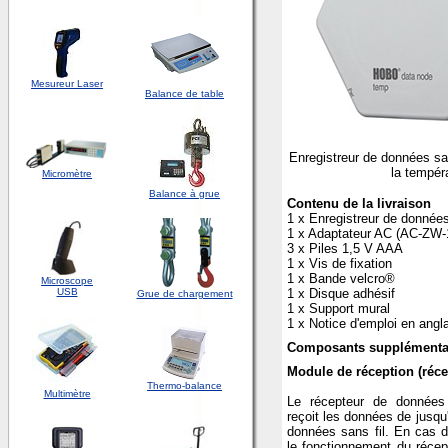
Mesureur Laser
Balance de table
Enregistreur de données sa
la tempér
Micromètre
Balance à grue
Contenu de la livraison
1 x Enregistreur de donnée
1 x Adaptateur AC (AC-ZW-
3 x Piles 1,5 V AAA
1 x Vis de fixation
1 x Bande velcro®
Microscope
USB
1 x Disque adhésif
Grue de chargement
1 x Support mural
1 x Notice d'emploi en angl
Composants supplémenta
Module de réception (réc
Thermo-balance
Multimètre
Le récepteur de données
reçoit les données de jusqu
données sans fil. En cas d
le fonctionnement du récep