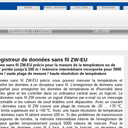
Home
Protec. données
Con. Gen.
Download
Régulation et contrôle
Sécurité
gistreur de données
sans fil
ZW-EU
es sans fil ZW-EU précis pour la mesure de la température ou de
 / portée jusqu'à 100 m / mémoire intermédiaire incorporée pour 5000
e / vaste plage de mesure / haute résolution de température
onnées sans fil ZW-EU précis vous pouvez mesurer la température et
smettre les données à un récepteur sans fil. L'enregistreur de donnees sans
 parfait pour enregistrer les données de température et d'humidité dans
 les gérer et les contrôler dans un ordinateur central avec un logiciel. Le
de données sans fil ZW envoie un signal d'alarme par e-mail ou un message
portable si les valeurs de seuil établies sont dépassées. Avec un courant
 de données sans fil ZW couvre une plage de mesure de -20 ... +70 ºC,
a limite supérieure est à +50 ºC. Avec une haute résolution de température
de données sans fil atteint environ 100 m. Si des problèmes de transmission
upures de lumière, la mémoire intermédiare interne de l'enregistreur de
eut garder temporairement jusqu'à 5000 valeurs de mesure. Pour le
streur de données sans fil il faut, à part le logiciel, un récepteur de