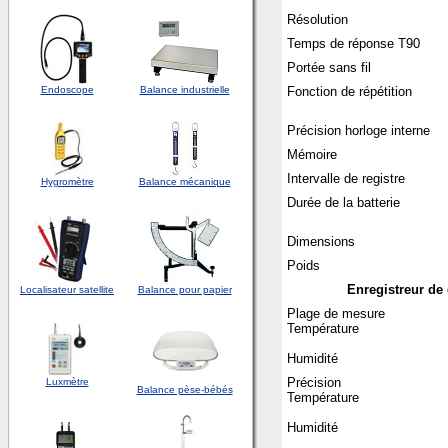
Résolution
Temps de réponse T90
Portée sans fil
Endoscope
Balance industrielle
Fonction de répétition
Précision horloge interne
Mémoire
Intervalle de registre
Hygromètre
Balance mécanique
Durée de la batterie
Dimensions
Poids
Enregistreur de 
Localisateur satellite
Balance pour papier
Plage de mesure
Température
Humidité
Précision
Luxmètre
Balance pèse-bébés
Température
Humidité