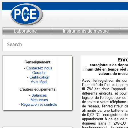
Laboratoire
Instruments de mesure
Enre
Renseignement:
enregistreur de donne
-
Contactez nous
l'humidité en temps réel
-
Garantie
valeurs de mesur
-
Certification
Avec l'enregistreur de d
-
Avis légal
l'humidité de l'air, et tran
fil ZW est donc l'appareil
D'autres équipements:
différents endroits, et pour
-
Balances
logiciel de l'enregistreur 
-
Mesureurs
de texte à votre téléphone 
-
Régulation et contrôle
de réseau, l'enregistreur
alimenté par une batterie l
de 0,02 °C, l'enregistreur 
apparaissent à cause de co
données sans fil ZW-EU p
fonctionnement de l'enregi