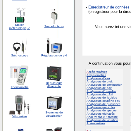
-
Enregistreur de données 
(enregistreur pour la direc
Station
Transducteurs
Vous aurez ici une v
météorologique
Stéthoscope
Régulateurs de pH
A continuation vous pour
A
ccéléromètres
Ampèremètres
Analyseurs d'eau
Analyseurs de bruit
Régulateurs
Analyseurs de combustion
d'humidité
Thermomètre
Analyseurs de gaz
Analyseurs d'humidité
Analyseurs de LAN
Analyseurs de liquides
Analyseurs oxygène eau
Analyseurs de puissance
Analyseurs particules
Analyseurs de spectre
Systèmes de
Analyseurs triphasés
visualisation
Vibromètre
Anal. tv câble / satellite
Analyseurs de vibration
Anémomètres