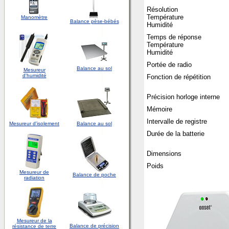
Résolution
Température
Manomètre
Balance pèse-bébés
Humidité
Temps de réponse
Température
Humidité
Portée de radio
Balance au sol
Mesureur
d'
humidité
Fonction de répétition
Précision horloge interne
Mémoire
Intervalle de registre
Mesureur d'isolement
Balance au sol
Durée de la batterie
Dimensions
Poids
Mesureur de
Balance de poche
radiation
Mesureur de la
Balance de précision
résistance de terre