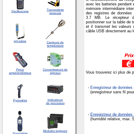
avec les batteries pendant 
mémoire intermédiaire inte
Transpalette
Oscilloscope
des registres de données
peseuse
3.7 MB. Le récepteur 
positionner sur la table de 
et il transmet les valeurs
câble USB directement au log
pH-mètre
Capteurs de
température
Pince
Convertisseurs de
Vous trouverez ici plus de 
ampèremétrique
signaux
-
Enregistreur de données 
(enregistreur sans fil po
Indicateurs
Pyromètre
de processus
-
Enregistreur de données 
(humidité relative, max. 5
Modules logiques
Sonomètre