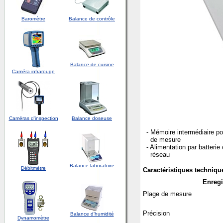
Baromètre
Balance de contrôle
Balance de cuisine
Caméra infrarouge
Caméras d'inspection
Balance doseuse
- Mémoire intermédiaire po
de mesure
- Alimentation par batteri
réseau
Balance laboratoire
Débitmètre
Caractéristiques technique
Enregi
Plage de mesure
Précision
Balance d'humidité
Dynamomètre