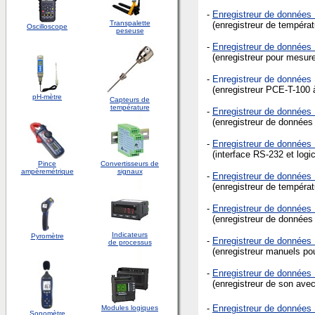
-
Enregistreur de donnée
Transpalette
(enregistreur de températ
Oscilloscope
peseuse
-
Enregistreur de donné
(enregistreur pour mesurer 
-
Enregistreur de donnée
(enregistreur PCE-T-100 
pH-mètre
Capteurs de
température
-
Enregistreur de donnée
(enregistreur de données à
-
Enregistreur de donnée
(interface RS-232 et logic
Pince
Convertisseurs de
ampèremétrique
signaux
-
Enregistreur de donnée
(enregistreur de températ
-
Enregistreur de donnée
(enregistreur de données 
Indicateurs
Pyromètre
-
Enregistreur de données
de processus
(enregistreur manuels pou
-
Enregistreur de données
(enregistreur de son avec
-
Enregistreur de données
Modules logiques
Sonomètre