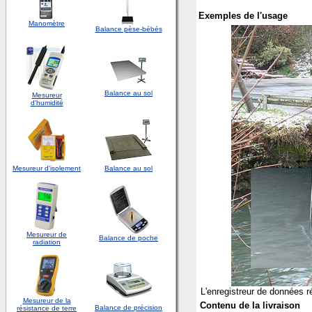
Exemples de l'usage
Manomètre
Balance pèse-bébés
Balance au sol
Mesureur
d'
humidité
Mesureur d'isolement
Balance au sol
Mesureur de
Balance de poche
radiation
L'enregistreur de données r
Mesureur de la
Contenu de la livraison
Balance de précision
résistance de terre