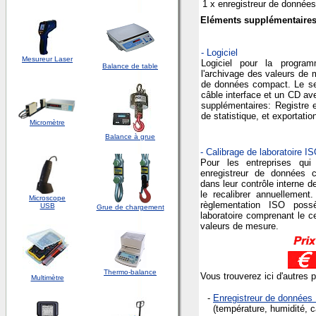
1 x enregistreur de donnée
Eléments supplémentaire
- Logiciel
Mesureur Laser
Logiciel pour la program
Balance de table
l'archivage des valeurs de m
de données compact. Le se
câble interface et un CD ave
supplémentaires: Registre 
de statistique, et exportati
Micromètre
Balance à grue
- Calibrage de laboratoire IS
Pour les entreprises qui 
enregistreur de données
dans leur contrôle interne de
le recalibrer annuellement.
Microscope
règlementation ISO poss
USB
Grue de chargement
laboratoire comprenant le ce
valeurs de mesure.
Thermo-balance
Vous trouverez ici d'autres 
Multimètre
-
Enregistreur de donnée
(température, humidité, c