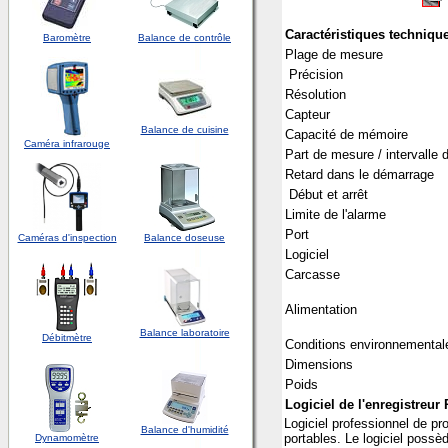
Caractéristiques techniqu
Baromètre
Balance de contrôle
Plage de mesure
Précision
Résolution
Capteur
Balance de cuisine
Capacité de mémoire
Caméra infrarouge
Part de mesure / intervalle d
Retard dans le démarrage
Début et arrêt
Limite de l'alarme
Port
Caméras d'inspection
Balance doseuse
Logiciel
Carcasse
Alimentation
Balance laboratoire
Débitmètre
Conditions environnemental
Dimensions
Poids
Logiciel de l'enregistreu
Logiciel professionnel de pr
Balance d'humidité
portables. Le logiciel possè
Dynamomètre