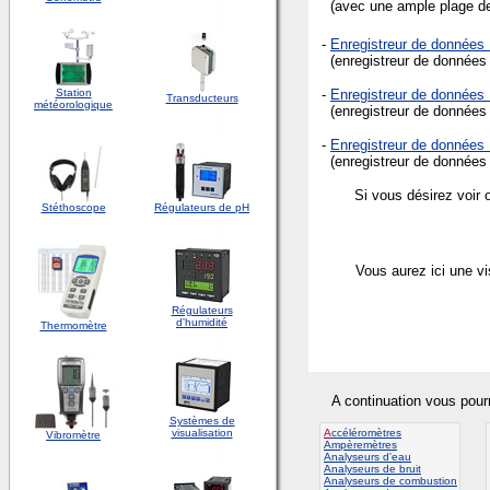
(avec une ample plage de 
-
Enregistreur de donnée
(enregistreur de données 
Station
-
Enregistreur de donnée
Transducteurs
météorologique
(enregistreur de données 
-
Enregistreur de donnée
(enregistreur de données 
Si vous désirez voir 
Stéthoscope
Régulateurs de pH
Vous aurez ici une v
Régulateurs
d'humidité
Thermomètre
A continuation vous pour
Systèmes de
visualisation
A
ccéléromètres
Vibromètre
Ampèremètres
Analyseurs d'eau
Analyseurs de bruit
Analyseurs de combustion