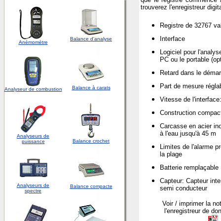
trouverez l'enregistreur digi
Registre de 32767 va
Interface
Balance d'analyse
Anémomètre
Logiciel pour l'analy
PC ou le portable (op
Retard dans le démarr
Part de mesure réglab
Balance à carats
Analyseur de combustion
Vitesse de l'interfac
Construction compac
Carcasse en acier ino
à l'eau jusqu'à 45 m
Analyseurs de
Balance crochet
puissance
Limites de l'alarme 
la plage
Batterie remplaçable
Capteur: Capteur int
Analyseurs de
Balance compacte
semi conducteur
spectre
Voir / imprimer la no
l'enregistreur de d