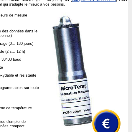
tal qui s'adapte le mieux à vos besoins.
leurs de mesure
se des données dans le
tionnel)
age (0... 180 jours)
le (2 s... 12 h)
e: 38400 baud
te
xydable et résistante
programmables sur toute
erne de température
tice d'emploi de
onnées compact