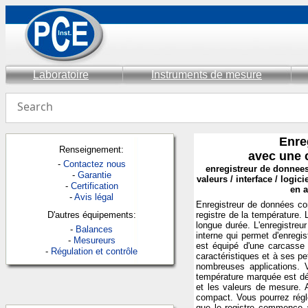
Laboratoire
Instruments de mesure
Enre
Renseignement:
avec une 
-
Contactez nous
enregistreur de donnee
-
Garantie
valeurs / interface / logic
-
Certification
en a
-
Avis légal
Enregistreur de données co
D'autres équipements:
registre de la température. 
longue durée. L'enregistre
-
Balances
interne qui permet d'enregi
-
Mesureurs
est équipé d'une carcasse 
-
Régulation et contrôle
caractéristiques et à ses p
nombreuses applications. V
température marquée est dépa
et les valeurs de mesure. 
compact. Vous pourrez régl
que le registre commence ave