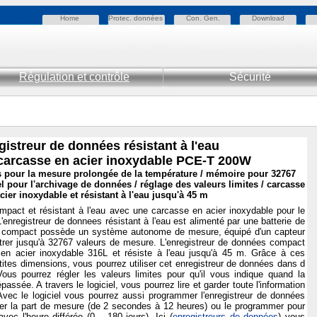
Home
Protec. données
Con. Gen.
Download
Régulation et contrôle
Sécurité
gistreur de données résistant à l'eau
carcasse en acier inoxydable PCE-T 200W
s pour la mesure prolongée de la température / mémoire pour 32767
iel pour l'archivage de données / réglage des valeurs limites / carcasse
cier inoxydable et résistant à l'eau jusqu'à 45 m
mpact et résistant à l'eau avec une carcasse en acier inoxydable pour le
L'enregistreur de donnees résistant à l'eau est alimenté par une batterie de
ur compact possède un système autonome de mesure, équipé d'un capteur
strer jusqu'à 32767 valeurs de mesure. L'enregistreur de données compact
en acier inoxydable 316L et résiste à l'eau jusqu'à 45 m. Grâce à ces
etites dimensions, vous pourrez utiliser cet enregistreur de données dans d
ous pourrez régler les valeurs limites pour qu'il vous indique quand la
ssée. A travers le logiciel, vous pourrez lire et garder toute l'information
Avec le logiciel vous pourrez aussi programmer l'enregistreur de données
er la part de mesure (de 2 secondes à 12 heures) ou le programmer pour
c l'heure différée (0... 180 jours). Ici (
enregistreurs de données
) vous