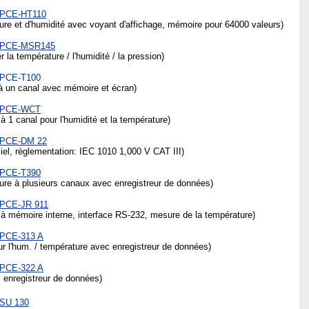
s PCE-HT110
ure et d'humidité avec voyant d'affichage, mémoire pour 64000 valeurs)
es PCE-MSR145
la température / l'humidité / la pression)
s PCE-T100
à un canal avec mémoire et écran)
s PCE-WCT
 1 canal pour l'humidité et la température)
s PCE-DM 22
iel, règlementation: IEC 1010 1,000 V CAT III)
s PCE-T390
ure à plusieurs canaux avec enregistreur de données)
s PCE-JR 911
à mémoire interne, interface RS-232, mesure de la température)
 PCE-313 A
r l'hum. / température avec enregistreur de données)
 PCE-322 A
 enregistreur de données)
 SU 130