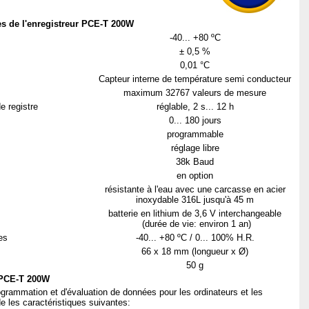
es de l'enregistreur PCE-T 200W
-40... +80 ºC
± 0,5 %
0,01 °C
Capteur interne de température semi conducteur
maximum 32767 valeurs de mesure
e registre
réglable, 2 s... 12 h
0... 180 jours
programmable
réglage libre
38k Baud
en option
résistante à l'eau avec une carcasse en acier
inoxydable 316L jusqu'à 45 m
batterie en lithium de 3,6 V interchangeable
(durée de vie: environ 1 an)
es
-40... +80 ºC / 0... 100% H.R.
66 x 18 mm (longueur x Ø)
50 g
r PCE-T 200W
ogrammation et d'évaluation de données pour les ordinateurs et les
de les caractéristiques suivantes: