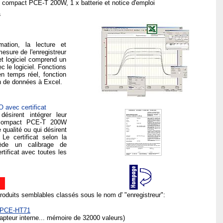
s compact PCE-T 200W, 1 x batterie et notice d'emploi
s
mation, la lecture et
esure de l'enregistreur
t logiciel comprend un
c le logiciel. Fonctions
en temps réel, fonction
on de données à Excel.
O avec certificat
désirent intégrer leur
 compact PCE-T 200W
 qualité ou qui désirent
 Le certificat selon la
ède un calibrage de
rtificat avec toutes les
produits semblables classés sous le nom d' "enregistreur":
s PCE-HT71
apteur interne... mémoire de 32000 valeurs)