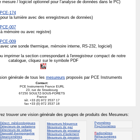
mesure / logiciel optionnel pour l’analyse de données dans le PC)
s PCE-174
pour la lumière avec des enregistreurs de données)
s PCE-007
à mémoire ou avec registre)
s PCE-009
avec une sonde thermique, mémoire interne, RS-232, logiciel)
ou imprimer la section correspondant à l'enregistreur compact de notre
catalogue, cliquez sur le symbole PDF
ision générale de tous les
mesureurs
proposés par PCE Instruments
Contact:
PCE Instruments France EURL
23, rue de Strasbourg
67250 SOULTZ-SOUS-FORETS
France
tél. +33 (0) 972 3537 17
fax +33 (0) 972 3537 18
rez trouver une vision générale des groupes de produits des Mesureurs
:
Pyromètres
Détect. météorologiques
Mesureurs fréquence
Psychromètres
Détecteurs de radiations
Mesureurs de gaz
Détecteurs de voltage
Mesureurs de grosseur
R
adiomètres
Dispositif thermographie
Mesureurs d'isolement
Réfractomètres
Distancemètres
Mesureurs de pression
Rugosimètres