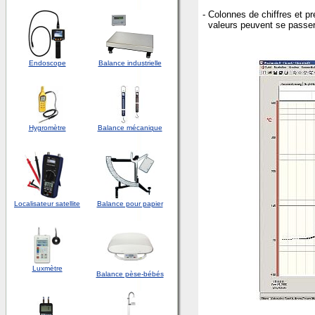
- Colonnes de chiffres et pr
valeurs peuvent se passer
Endoscope
Balance industrielle
Hygromètre
Balance mécanique
Localisateur satellite
Balance pour papier
Luxmètre
Balance pèse-bébés