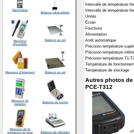
Intervalle de température t
Intervalle de température t
Manomètre
Balance pèse-bébés
Unités
Écran
Fonctions
Alimentation
Arrêt automatique
Balance au sol
Mesureur
d'
humidité
Précision température supér
Précision température inféri
Précision température T1-T
Température de fonctionne
Température de stockage
Mesureur d'isolement
Balance au sol
Autres photos de 
PCE-T312
Mesureur de
Balance de poche
radiation
Mesureur de la
Balance de précision
résistance de terre