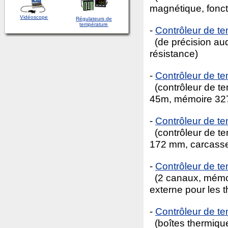
magnétique, fonc
Vidéoscope
Régulateurs de
température
-
Contrôleur de t
(de précision auq
résistance)
-
Contrôleur de 
(contrôleur de te
45m, mémoire 327
-
Contrôleur de t
(contrôleur de t
172 mm, carcasse
-
Contrôleur de 
(2 canaux, mémoi
externe pour les 
-
Contrôleur de 
(boîtes thermiqu