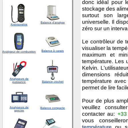
donc idéal pour le
stockage des aliment
surtout son larg
universelle. Il di
Balance d'analyse
Anémomètre
zéro sur un interv
Le contrôleur de t
visualiser la tempé
Balance à carats
Analyseur de combustion
maximum et mini
température. Les u
Kelvin. L'utilisate
dimensions réduit
Analyseurs de
température avec
Balance crochet
puissance
permet de lire faci
Pour de plus ample
veuillez consult
Analyseurs de
Balance compacte
spectre
contacter au:
+33
vous conseiller
température
ou su