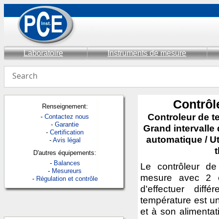
Laboratoire
Instruments de mesure
Contrôl
Renseignement:
Controleur de t
-
Contactez nous
-
Garantie
Grand intervalle 
-
Certification
automatique / Ut
-
Avis légal
D'autres équipements:
-
Balances
Le contrôleur de
-
Mesureurs
mesure avec 2 c
-
Régulation et contrôle
d'effectuer dif
température est u
et à son alimentati