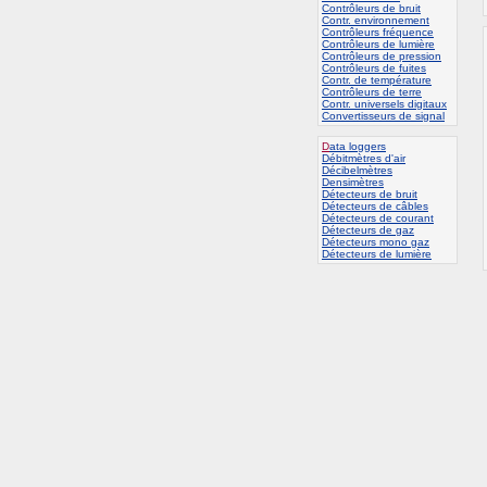
Contrôleurs de bruit
Contr. environnement
Contrôleurs fréquence
Contrôleurs de lumière
Contrôleurs de pression
Contrôleurs de fuites
Contr. de température
Contrôleurs de terre
Contr. universels digitaux
Convertisseurs de signal
D
ata loggers
Débitmètres d'air
Décibelmètres
Densimètres
Détecteurs de bruit
Détecteurs de câbles
Détecteurs de courant
Détecteurs de gaz
Détecteurs mono gaz
Détecteurs de lumière