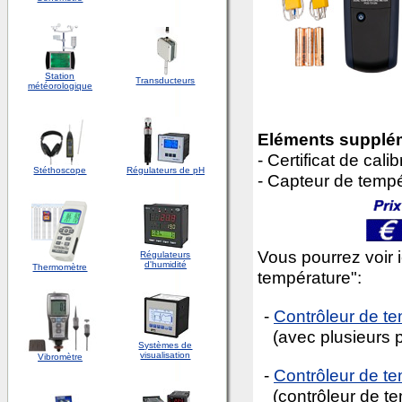
Station
Transducteurs
météorologique
Eléments
supplém
- Certificat de cali
Stéthoscope
Régulateurs de pH
- Capteur de tempé
Vous pourrez voir i
Régulateurs
d'humidité
Thermomètre
température":
-
Contrôleur de t
(avec plusieurs 
Systèmes de
visualisation
Vibromètre
-
Contrôleur de t
(contrôleur de te