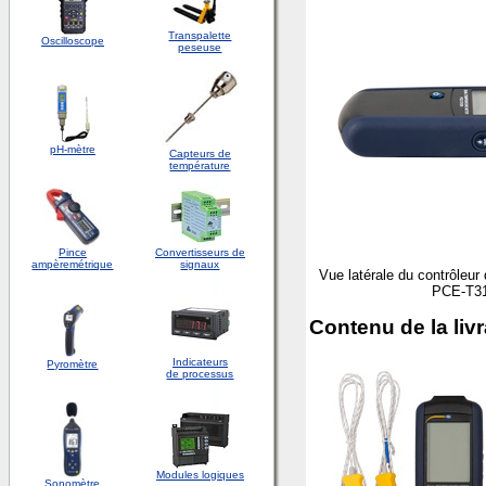
Transpalette
Oscilloscope
peseuse
pH-mètre
Capteurs de
température
Pince
Convertisseurs de
ampèremétrique
signaux
Vue latérale du contrôleur 
PCE-T3
Contenu de la liv
Indicateurs
Pyromètre
de processus
Modules logiques
Sonomètre