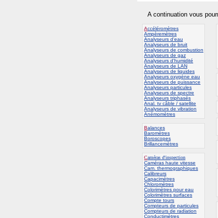
A continuation vous pour
A
ccéléromètres
Ampèremètres
Analyseurs d'eau
Analyseurs de bruit
Analyseurs de combustion
Analyseurs de gaz
Analyseurs d'humidité
Analyseurs de LAN
Analyseurs de liquides
Analyseurs oxygène eau
Analyseurs de puissance
Analyseurs particules
Analyseurs de spectre
Analyseurs triphasés
Anal. tv câble / satellite
Analyseurs de vibration
Anémomètres
B
alances
Baromètres
Boroscopes
Brillancemètres
C
améras d'inspection
C
améras haute vitesse
Cam. thermographiques
Calibreurs
Capacimètres
Chloromètres
Colorimètres pour eau
Colorimètres surfaces
Compte tours
Compteurs de particules
Compteurs de radiation
Conductimètres