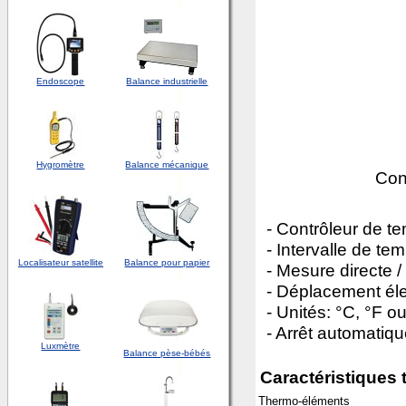
Endoscope
Balance industrielle
Hygromètre
Balance mécanique
Con
- Contrôleur de t
- Intervalle de te
Localisateur satellite
Balance pour papier
- Mesure directe /
- Déplacement éle
- Unités: °C, °F ou
- Arrêt automatiqu
Luxmètre
Balance pèse-bébés
Caractéristiques
Thermo-éléments