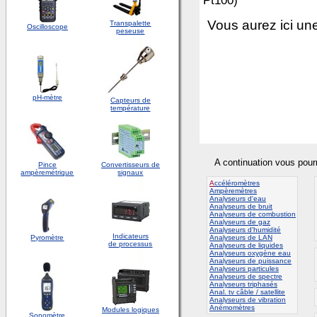
Pt100)
Vous aurez ici un
Transpalette
Oscilloscope
peseuse
pH-mètre
Capteurs de
température
A continuation vous pour
Pince
Convertisseurs de
ampèremétrique
signaux
A
ccéléromètres
Ampèremètres
Analyseurs d'eau
Analyseurs de bruit
Analyseurs de combustion
Analyseurs de gaz
Analyseurs d'humidité
Indicateurs
Pyromètre
Analyseurs de LAN
de processus
Analyseurs de liquides
Analyseurs oxygène eau
Analyseurs de puissance
Analyseurs particules
Analyseurs de spectre
Analyseurs triphasés
Anal. tv câble / satellite
Analyseurs de vibration
Anémomètres
Modules logiques
Sonomètre