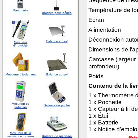
Séquence de mes
Température de fo
Manomètre
Balance pèse-bébés
Ecran
Alimentation
Déconnexion auto
Balance au sol
Mesureur
d'
humidité
Dimensions de l'ap
Carcasse (largeur 
profondeur)
Mesureur d'isolement
Balance au sol
Poids
Contenu de la liv
1 x Thermomètre d
1 x Pochette
Mesureur de
Balance de poche
radiation
1 x Capteur à fil 
1 x Étui
1 x Batterie
1 x Notice d'emplo
Mesureur de la
Balance de précision
résistance de terre