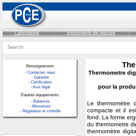
Laboratoire
Instruments de mesure
The
Renseignement:
Thermometre digi
-
Contactez nous
-
Garantie
-
Certification
pour la produ
-
Avis légal
D'autres équipements:
-
Balances
Le thermomètre d
-
Mesureurs
compacte et il es
-
Régulation et contrôle
fond. La forme er
du thermometre dig
thermomètre digit