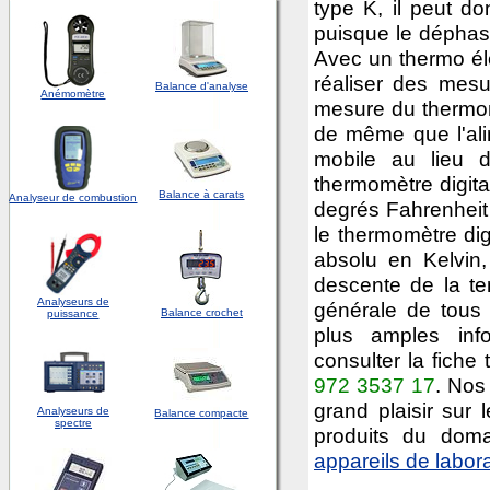
type K, il peut d
puisque le déphasa
Avec un thermo élé
réaliser des mes
Balance d'analyse
Anémomètre
mesure du thermomèt
de même que l'ali
mobile au lieu d
thermomètre digit
Balance à carats
Analyseur de combustion
degrés Fahrenheit 
le thermomètre dig
absolu en Kelvin
descente de la tem
Analyseurs de
générale de tous
Balance crochet
puissance
plus amples info
consulter la fiche
972 3537 17
. Nos
grand plaisir sur 
Analyseurs de
Balance compacte
spectre
produits du do
appareils de labora