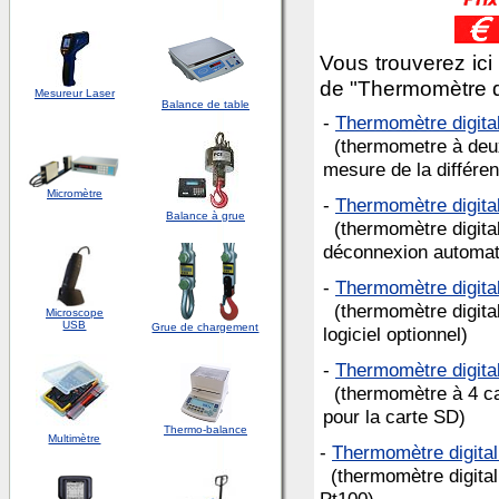
Vous trouverez ici
de "Thermomètre di
Mesureur Laser
Balance de table
-
Thermomètre digit
(thermometre à deux 
mesure de la différe
Micromètre
-
Thermomètre digita
Balance à grue
(thermomètre digital
déconnexion automat
-
Thermomètre digita
(thermomètre digital
Microscope
USB
Grue de chargement
logiciel optionnel)
-
Thermomètre digit
(thermomètre à 4 can
pour la carte SD)
Thermo-balance
Multimètre
-
Thermomètre digita
(thermomètre digital