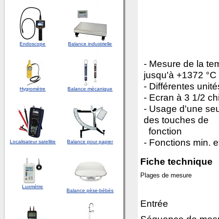
Endoscope
Balance industrielle
- Mesure de la te
jusqu'à +1372 °C
- Différentes unit
Hygromètre
Balance mécanique
- Ecran à 3 1/2 chi
- Usage d'une se
des touches de
fonction
- Fonctions min. e
Localisateur satellite
Balance pour papier
Fiche technique
Plages de mesure
Luxmètre
Balance pèse-bébés
Entrée