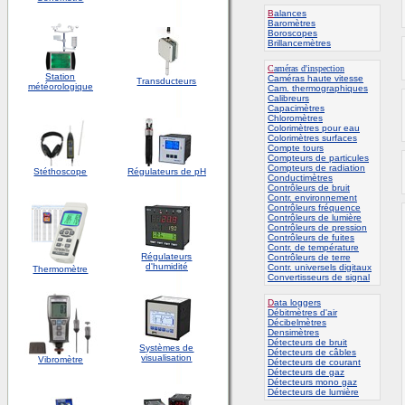
B
alances
Baromètres
Boroscopes
Brillancemètres
C
améras d'inspection
Station
C
améras haute vitesse
Transducteurs
météorologique
Cam. thermographiques
Calibreurs
Capacimètres
Chloromètres
Colorimètres pour eau
Colorimètres surfaces
Compte tours
Compteurs de particules
Compteurs de radiation
Stéthoscope
Régulateurs de pH
Conductimètres
Contrôleurs de bruit
Contr. environnement
Contrôleurs fréquence
Contrôleurs de lumière
Contrôleurs de pression
Contrôleurs de fuites
Contr. de température
Régulateurs
Contrôleurs de terre
d'humidité
Contr. universels digitaux
Thermomètre
Convertisseurs de signal
D
ata loggers
Débitmètres d'air
Décibelmètres
Densimètres
Détecteurs de bruit
Systèmes de
Détecteurs de câbles
visualisation
Vibromètre
Détecteurs de courant
Détecteurs de gaz
Détecteurs mono gaz
Détecteurs de lumière