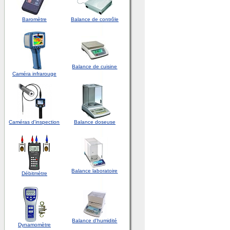
Baromètre
Balance de contrôle
Balance de cuisine
Caméra infrarouge
Caméras d'inspection
Balance doseuse
Balance laboratoire
Débitmètre
Balance d'humidité
Dynamomètre