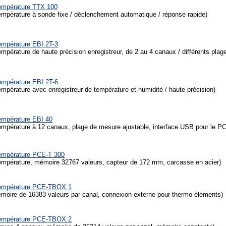
température TTX 100
empérature à sonde fixe / déclenchement automatique / réponse rapide)
empérature EBI 2T-3
mpérature de haute précision enregistreur, de 2 au 4 canaux / différents pla
empérature EBI 2T-6
mpérature avec enregistreur de température et humidité / haute précision)
empérature EBI 40
empérature à 12 canaux, plage de mesure ajustable, interface USB pour le P
température PCE-T 300
empérature, mémoire 32767 valeurs, capteur de 172 mm, carcasse en acier)
température PCE-TBOX 1
oire de 16383 valeurs par canal, connexion externe pour thermo-éléments)
température PCE-TBOX 2