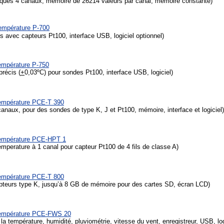
ques 4 canaux, mémoire de 26214 valeurs par canal, mémoire constante)
température P-700
s avec capteurs Pt100, interface USB, logiciel optionnel)
empérature P-750
précis (
+
0,03ºC) pour sondes Pt100, interface USB, logiciel)
température PCE-T 390
anaux, pour des sondes de type K, J et Pt100, mémoire, interface et logiciel)
température PCE-HPT 1
mperature à 1 canal pour capteur Pt100 de 4 fils de classe A)
empérature
PCE-T 800
teurs type K, jusqu’à 8 GB de mémoire pour des cartes SD, écran LCD)
température PCE-FWS 20
la température, humidité, pluviométrie, vitesse du vent, enregistreur, USB, log