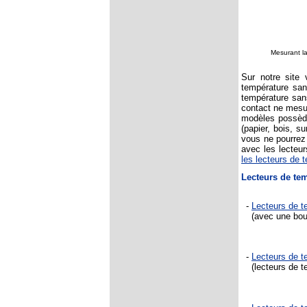
Mesurant la
Sur notre site
température san
température san
contact ne mesur
modèles possèden
(papier, bois, s
vous ne pourrez 
avec les lecteur
les lecteurs de 
L
ecteurs de te
-
Lecteurs de 
(avec une bouss
-
Lecteurs de 
(lecteurs de te