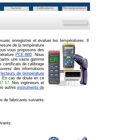
Service
Calibrations
Renseignement
er, enregistrer et évaluer les températures. Il
mesure de la température
 Nous vous proposons des
mpérature
PCE-880
. Nous
ir parmi une vaste gamme
 certificats de calibrage
ouverez des informations
s
lecteurs de température
K. En cas de doute en ce
37 17.
Nos ingénieurs et
es autres
instruments de
 de fabricants suivants:
ivants: