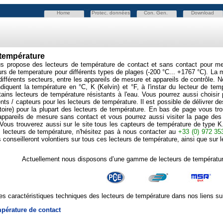
Home
Protec. données
Con. Gen.
Download
 température
 propose des lecteurs de température de contact et sans contact pour mesur
urs de temperature pour différents types de plages (-200
°C... +1767 °C). La 
différents secteurs, entre les appareils de mesure et appareils de contrôle.
indiquent la température en °C, K (Kelvin) et °F, à l'instar du lecteur de te
tains lecteurs de température résistants à l'eau. Vous pourrez aussi chois
ts / capteurs pour les lecteurs de température. Il est possible de délivrer des
toire) pour la plupart des lecteurs de température. En bas de page vous tr
 appareils de mesure sans contact et vous pourrez aussi visiter la page de
 Vous trouverez aussi sur le site tous les capteurs de température de type 
 lecteurs de température, n'hésitez pas à nous contacter au
+33 (0) 972 35
 conseilleront volontiers sur tous ces lecteurs de température, ainsi que sur l
Actuellement nous disposons d’une gamme de lecteurs de température
es caractéristiques techniques des lecteurs de température dans nos liens su
mpérature de contact