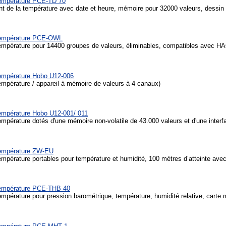
température PCE-TD 70
t de la température avec date et heure, mémoire pour 32000 valeurs, dessin
température PCE-OWL
empérature pour 14400 groupes de valeurs, éliminables, compatibles avec H
température Hobo U12-006
empérature / appareil à mémoire de valeurs à 4 canaux)
empérature Hobo U12-001/ 011
empérature dotés d'une mémoire non-volatile de 43.000 valeurs et d'une inter
température ZW-EU
mpérature portables pour température et humidité, 100 mètres d’atteinte avec 
température PCE-THB 40
empérature pour pression barométrique, température, humidité relative, carte