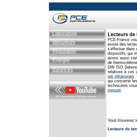
Laboratoire
L
ecteurs de
PCE-France vous
Mesureurs
existe des lecte
s'effectue dans 
Régulation
dispositifs qui 
avons aussi cer
Énergie
de thermo-élémen
DIN ISO (labora
Balances
relatives à ces
par infrarouges
.
qui concerne les
techniciens vous
mesure
.
Vous trouverez l
Lecteurs de te