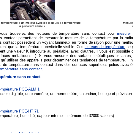
 température d'un moteur avec les lecteurs de température
Mesure 
à plusieurs canaux.
 vous trouverez des lecteurs de température sans contact pour
mesurer 
s contact permettent de mesurer la mesure de la température par la radiat
s contact possèdent un voyant lumineux en forme de rayon pour une meilleur
ent que la température superficielle visible. Ces
lecteurs de température
ne p
t une valeur K introduite au préalable, avec d'autres, il vous est possible d
urfaces métalliques...). Si vous mesurez des surfaces métalliques brillant
qu' utiliser des appareils pour déterminer des tendances de température. Il 
s de température sans contact dans des surfaces superficies polies avec éc
température sans contact
.
mpérature sans contact
température PCE-ALM 1
ole digitale, un baromètre, un thermomètre, calendrier, horloge et prévision
température PCE-HT 71
mpérature, humidité, capteur interne... mémoire de 32000 valeurs)