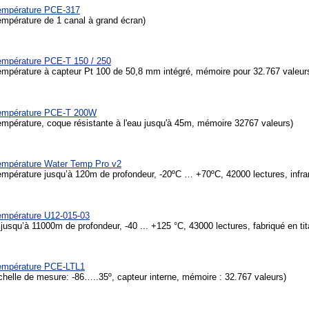
température PCE-317
empérature de 1 canal à grand écran)
empérature PCE-T 150 / 250
empérature à capteur Pt 100 de 50,8 mm intégré, mémoire pour 32.767 valeur
température PCE-T 200W
empérature, coque résistante à l'eau jusqu'à 45m, mémoire 32767 valeurs)
température Water Temp Pro v2
empérature jusqu’à 120m de profondeur, -20ºC … +70ºC, 42000 lectures, infra
empérature U12-015-03
squ’à 11000m de profondeur, -40 ... +125 °C, 43000 lectures, fabriqué en tit
empérature
PCE-LTL1
helle de mesure: -86…..35º, capteur interne, mémoire : 32.767 valeurs)