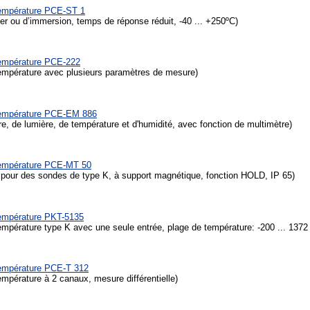
température PCE-ST 1
ter ou d’immersion, temps de réponse réduit, -40 ... +250ºC)
température PCE-222
empérature avec plusieurs paramètres de mesure)
température PCE-EM 886
, de lumière, de température et d'humidité, avec fonction de multimètre)
température PCE-MT 50
 pour des sondes de type K, à support magnétique, fonction HOLD, IP 65)
température PKT-5135
mpérature type K avec une seule entrée, plage de température: -200 ... 1372
température PCE-T 312
mpérature à 2 canaux, mesure différentielle)