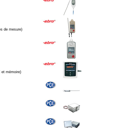
ges de mesure)
C et mémoire)