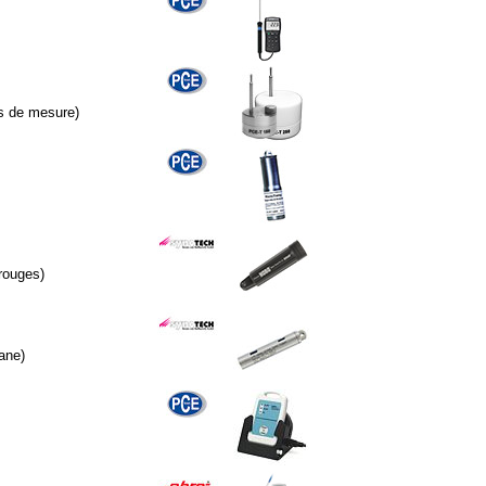
s de mesure)
rouges)
ane)