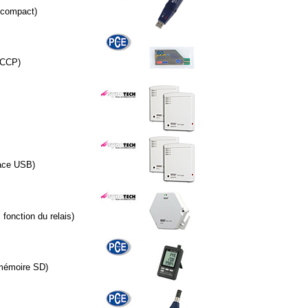
 compact)
ACCP)
face USB)
fonction du relais)
 mémoire SD)