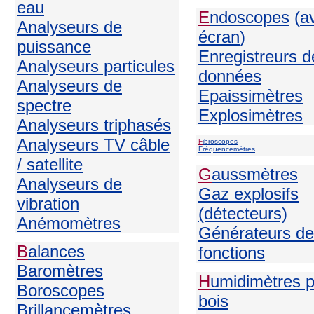
eau
E
ndoscopes
(
a
Analyseurs de
écran
)
puissance
Enregistreurs d
Analyseurs particules
données
Analyseurs de
Epaissimètres
spectre
Explosimètres
Analyseurs triphasés
Analyseurs TV câble
F
ibroscopes
Fréquencemètres
/ satellite
G
aussmètres
Analyseurs de
Gaz explosifs
vibration
(détecteurs)
Anémomètres
Générateurs de
B
alances
fonctions
Baromètres
H
umidimètres 
Boroscopes
bois
Brillancemètres