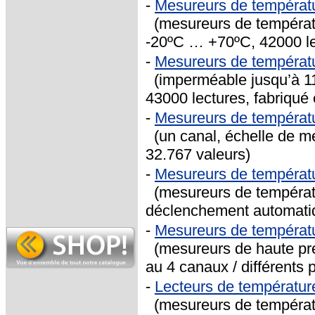
-
Mesureurs de températ
(mesureurs de températu
-20ºC … +70ºC, 42000 lec
-
Mesureurs de températ
(imperméable jusqu’à 11
43000 lectures, fabriqué 
-
Mesureurs de températ
(un canal, échelle de me
32.767 valeurs)
-
Mesureurs de températ
(mesureurs de températu
déclenchement automatiq
-
Mesureurs de températu
(mesureurs de haute pré
au 4 canaux / différents
-
Lecteurs de températur
(mesureurs de températu