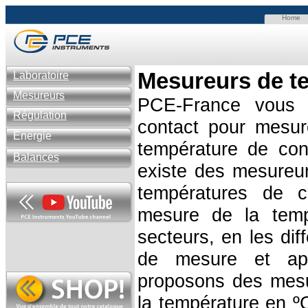
Home
Mesureurs de te
Laboratoire
Mesureurs
PCE-France vous 
Régulation
contact pour mesure
Énergie
température de con
Balances
existe des mesureu
températures de c
mesure de la tempé
secteurs, en les dif
de mesure et app
proposons des mesu
la température en º