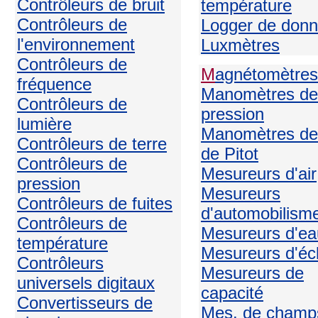
Contrôleurs de bruit
température
Contrôleurs de
Logger de don
l'environnement
Luxmètres
Contrôleurs de
M
agnétomètres
fréquence
Manomètres de
Contrôleurs de
pression
lumière
Manomètres de
Contrôleurs de terre
de Pitot
Contrôleurs de
Mesureurs d'air
pression
Mesureurs
Contrôleurs de fuites
d'automobilism
Contrôleurs de
Mesureurs d'ea
température
Mesureurs d'écl
Contrôleurs
Mesureurs de
universels digitaux
capacité
Convertisseurs de
Mes. de champ