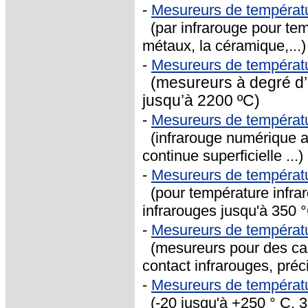
-
Mesureurs de températu
(par infrarouge pour te
métaux, la céramique,...)
-
Mesureurs de températ
(mesureurs à degré d’
jusqu’à 2200 ºC)
-
Mesureurs de températ
(infrarouge numérique a
continue superficielle ...)
-
Mesureurs de températ
(pour température infra
infrarouges jusqu'à 350 
-
Mesureurs de températu
(mesureurs pour des cap
contact infrarouges, préc
-
Mesureurs de températ
(-20 jusqu'à +250 ° C, 3