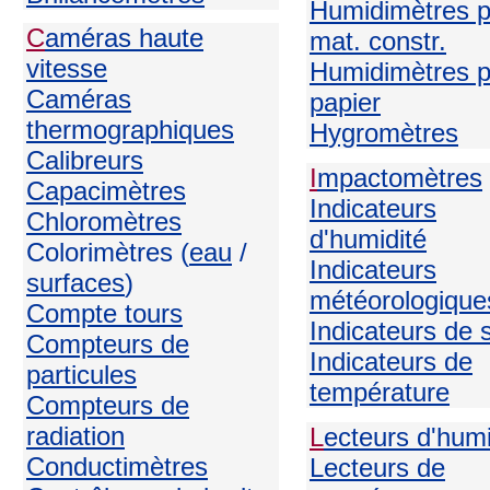
Humidimètres p
C
améras haute
mat. constr.
vitesse
Humidimètres p
Caméras
papier
thermographiques
H
ygromètres
Calibreurs
I
mpactomètres
Capacimètres
Indicateurs
Chloromètres
d'humidité
Colorimètres (
eau
/
Indicateurs
surfaces
)
météorologique
Compte tours
Indicateurs de 
Compteurs de
Indicateurs de
particules
température
Compteurs de
radiation
L
ecteurs d'humi
Conductimètres
Lecteurs de