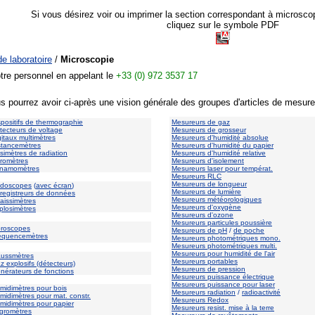
Si vous désirez voir ou imprimer la section correspondant à microsco
cliquez sur le symbole PDF
de laboratoire
/
Microscopie
otre personnel en appelant le
+33 (0) 972 3537 17
s pourrez avoir ci-après une vision générale des groupes d'articles de mesure
spositifs de thermographie
Mesureurs de gaz
tecteurs de voltage
Mesureurs de grosseur
gitaux multimètres
Mesureurs d'humidité absolue
stancemètres
Mesureurs d'humidité du papier
simètres de radiation
Mesureurs d'humidité relative
romètres
Mesureurs d'isolement
namomètres
Mesureurs laser pour températ.
Mesureurs RLC
Mesureurs de longueur
doscopes
(
avec écran
)
Mesureurs de lumière
registreurs de données
Mesureurs météorologiques
aissimètres
Mesureurs d'oxygène
plosimètres
Mesureurs d'ozone
Mesureurs particules poussière
broscopes
Mesureurs de pH
/
de poche
équencemètres
Mesureurs photométriques mono.
Mesureurs photométriques multi.
Mesureurs pour humidité de l'air
aussmètres
Mesureurs portables
z explosifs (détecteurs)
Mesureurs de pression
nérateurs de fonctions
Mesureurs puissance électrique
Mesureurs puissance pour laser
midimètres pour bois
Mesureurs radiation
/
radioactivité
midimètres pour mat. constr.
Mesureurs Redox
midimètres pour papier
Mesureurs resist. mise à la terre
gromètres