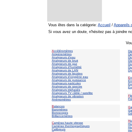
Vous êtes dans la catégorie:
Accueil
/
Appareils 
Si vous avez un doute, n'hésitez pas à joindre n
Vou
A
ccéléromètres
Di
Ampèremètres
Dé
Analyseurs d'eau
Di
Analyseurs de bruit
Di
Analyseurs de gaz
Do
Analyseurs d'humidité
Du
Analyseurs de LAN
Dy
Analyseurs de liquides
Analyseurs d'oxygène eau
E
n
Analyseurs de puissance
En
Analyseurs particules
Ep
Analyseurs de spectre
Ex
Analyseurs triphasés
Analyseurs TV câble / satellite
F
i
Analyseurs de vibration
Fr
Anémomètres
B
alances
G
Baromètres
Ga
Boroscopes
Gé
Brillancemètres
H
u
C
améras haute vitesse
Hu
Caméras thermographiques
Hu
Calibreurs
H
y