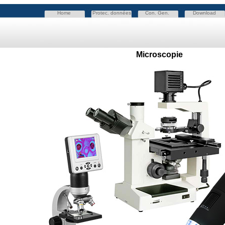
Home
Protec. données
Con. Gen.
Download
Microscopie