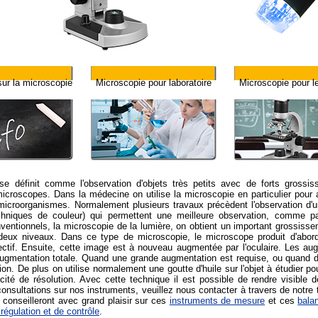
sur la microscopie
Microscopie pour laboratoire
Microscopie pour l
e définit comme l'observation d'objets très petits avec de forts grossiss
microscopes. Dans la médecine on utilise la microscopie en particulier pour 
microorganismes. Normalement plusieurs travaux précèdent l'observation d'
hniques de couleur) qui permettent une meilleure observation, comme par
entionnels, la microscopie de la lumière, on obtient un important grossissem
deux niveaux. Dans ce type de microscopie, le microscope produit d'abord
jectif. Ensuite, cette image est à nouveau augmentée par l'oculaire. Les augme
ugmentation totale. Quand une grande augmentation est requise, ou quand des
ion. De plus on utilise normalement une goutte d'huile sur l'objet à étudier pour 
cité de résolution. Avec cette technique il est possible de rendre visible
consultations sur nos instruments, veuillez nous contacter à travers de notre
 conseilleront avec grand plaisir sur ces
instruments de mesure
et ces
bala
égulation et de contrôle
.