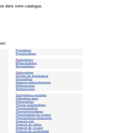
pie dans notre catalogue,
urs:
Pyromètres
Psychromètres
R
adiomètres
Réfractomètres
Rugosimètres
S
alinomètres
Sondes de température
Sonomètres
Stations météorologiques
Stéthoscopes
Stroboscopes
T
achymètres portables
Télémètres laser
Telluromètres
Thermo-anémomètres
Thermocaméras
Thermohygromètres
Thermomètres de contact
Thermomètres infrarouges
Testeurs d'air
Testeurs de câbles
Testeurs de courant
Testeurs de conductivité