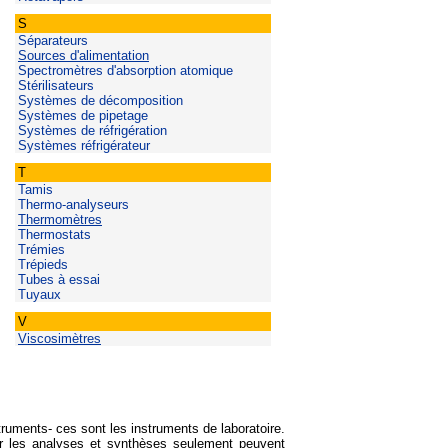
S
Séparateurs
Sources d'alimentation
Spectromètres d'absorption atomique
Stérilisateurs
Systèmes de décomposition
Systèmes de pipetage
Systèmes de réfrigération
Systèmes réfrigérateur
T
Tamis
Thermo-analyseurs
Thermomètres
Thermostats
Trémies
Trépieds
Tubes à essai
Tuyaux
V
Viscosimètres
truments- ces sont les instruments de laboratoire.
car les analyses et synthèses seulement peuvent