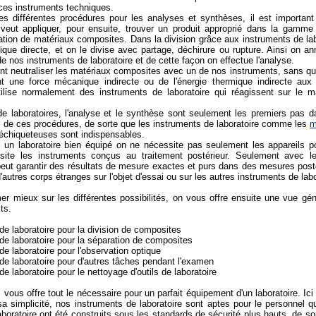
 ces instruments techniques.
 différentes procédures pour les analyses et synthèses, il est important
veut appliquer, pour ensuite, trouver un produit approprié dans la gamme d
ration de matériaux composites. Dans la division grâce aux instruments de la
que directe, et on le divise avec partage, déchirure ou rupture. Ainsi on a
 nos instruments de laboratoire et de cette façon on effectue l'analyse.
t neutraliser les matériaux composites avec un de nos instruments, sans qu'o
nt une force mécanique indirecte ou de l'énergie thermique indirecte au
tilise normalement des instruments de laboratoire qui réagissent sur le m
de laboratoires, l'analyse et le synthèse sont seulement les premiers pas dan
e ces procédures, de sorte que les instruments de laboratoire comme les
m
 déchiqueteuses sont indispensables.
un laboratoire bien équipé on ne nécessite pas seulement les appareils po
site les instruments conçus au traitement postérieur. Seulement avec l
 peut garantir des résultats de mesure exactes et purs dans des mesures postér
'autres corps étranges sur l'objet d'essai ou sur les autres instruments de labo
er mieux sur les différentes possibilités, on vous offre ensuite une vue gén
ts.
de laboratoire pour la division de composites
de laboratoire pour la séparation de composites
de laboratoire pour l'observation optique
de laboratoire pour d'autres tâches pendant l'examen
de laboratoire pour le nettoyage d'outils de laboratoire
ous offre tout le nécessaire pour un parfait équipement d'un laboratoire. Ici
a simplicité, nos instruments de laboratoire sont aptes pour le personnel qu
boratoire ont été construits sous les standards de sécurité plus hauts, de so