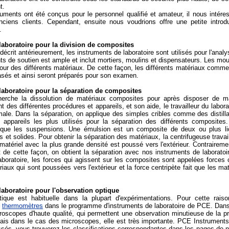
t.
ments ont été conçus pour le personnel qualifié et amateur, il nous intéress
anciens clients. Cependant, ensuite nous voudrions offre une petite introd
.
laboratoire pour la division de composites
crit antérieurement, les instruments de laboratoire sont utilisés pour l'anal
s de soutien est ample et inclut mortiers, moulins et dispensateurs. Les moulin
our des différents matériaux. De cette façon, les différents matériaux comm
asés et ainsi seront préparés pour son examen.
laboratoire pour la séparation de composites
herche la dissolution de matériaux composites pour après disposer de 
t des différentes procédures et appareils, et son aide, le travailleur du labor
male. Dans la séparation, on applique des simples cribles comme des distilla
 appareils les plus utilisés pour la séparation des différents composites
 que les suspensions. Une émulsion est un composite de deux ou plus li
s et solides. Pour obtenir la séparation des matériaux, la centrifugeuse trava
 matériel avec la plus grande densité est poussé vers l'extérieur. Contrairem
 et de cette façon, on obtient la séparation avec nos instruments de laborato
boratoire, les forces qui agissent sur les composites sont appelées forces ce
riaux qui sont poussées vers l'extérieur et la force centripète fait que les m
laboratoire pour l'observation optique
ptique est habituelle dans la plupart d'expérimentations. Pour cette ra
t
thermomètres
dans le programme d'instruments de laboratoire de PCE. Dans l
croscopes d'haute qualité, qui permettent une observation minutieuse de la pr
mais dans le cas des microscopes, elle est très importante. PCE Instrument
ssés, vous trouverez les classifications correspondantes dans les pages de n