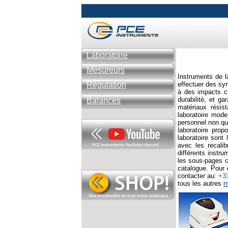
Laboratoire
Mesureurs
Instruments de l
Régulation
effectuer des syn
à des impacts c
durabilité, et ga
Balances
matériaux résis
laboratoire mode
personnel non qua
laboratoire pro
laboratoire sont
avec les recalib
différents instr
les sous-pages c
catalogue. Pour 
contacter au:
+33
tous les autres
m