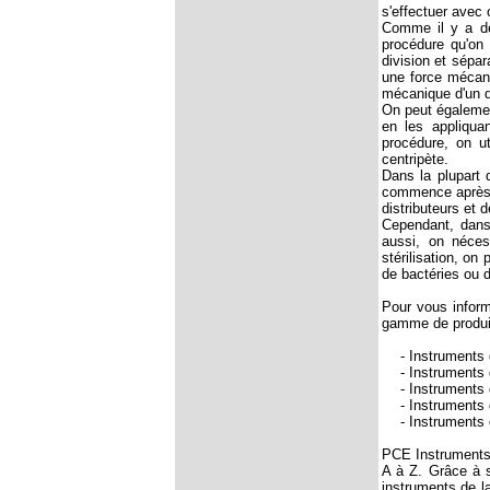
s'effectuer avec
Comme il y a des
procédure qu'on 
division et sépa
une force mécani
mécanique d'un de
On peut égalemen
en les appliqua
procédure, on u
centripète.
Dans la plupart 
commence après d
distributeurs et
Cependant, dans 
aussi, on néces
stérilisation, on
de bactéries ou d
Pour vous inform
gamme de produi
- Instruments 
- Instruments 
- Instruments 
- Instruments 
- Instruments 
PCE Instruments v
A à Z. Grâce à s
instruments de la