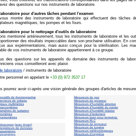
 avez des questions sur nos instruments de laboratoire.
laboratoire pour d'autres tâches pendant l'examen
 vous montre des instruments de laboratoire qui effectuent des tâches
gitateurs magnétiques, les pompes et les fours.
aboratoire pour le nettoyage d'outils de laboratoire
 mentionné antérieurement, tous les instruments de laboratoire et les outils
proportionner des résultats impeccables dans son prochaine utilisation. En 
us aux expérimentations, mais aussi conçus pour la stérilisation. Les ma
able de vos instruments de laboratoire appartiennent à ce groupe.
us des questions sur les appareils du domaine des instruments de laborato
hniciens vous conseilleront avec plaisir.
de laboratoire
/ instruments de laboratoire
otre personnel en appelant le
+33 (0) 972 3537 17
s pourrez avoir ci-après une vision générale des groupes d'articles de mesure
spositifs de thermographie
Mesureurs de gaz
tecteurs de voltage
Mesureurs de grosseur
gitaux multimètres
Mesureurs d'humidité absolue
stancemètres
Mesureurs d'humidité du papier
simètres de radiation
Mesureurs d'humidité relative
romètres
Mesureurs d'isolement
namomètres
Mesureurs laser pour températ.
Mesureurs RLC
Mesureurs de longueur
doscopes
(
avec écran
)
Mesureurs de lumière
registreurs de données
Mesureurs météorologiques
aissimètres
Mesureurs d'oxygène
plosimètres