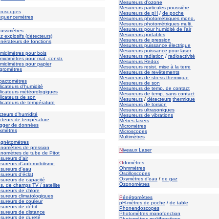
Mesureurs d'ozone
Mesureurs particules poussière
broscopes
Mesureurs de pH
/
de poche
équencemètres
Mesureurs photométriques mono.
Mesureurs photométriques multi.
Mesureurs pour humidité de l'air
aussmètres
Mesureurs portables
z explosifs (détecteurs)
Mesureurs de pression
nérateurs de fonctions
Mesureurs puissance électrique
Mesureurs puissance pour laser
midimètres pour bois
Mesureurs radiation
/
radioactivité
midimètres pour mat. constr.
Mesureurs Redox
midimètres pour papier
Mesureurs resist. mise à la terre
gromètres
Mesureurs de revêtements
Mesureurs de stress thermique
pactomètres
Mesureurs de son
dicateurs d'humidité
Mesureurs de temp. de contact
dicateurs météorologiques
Mesureurs de temp. sans contact
dicateurs de son
Mesureurs
/
détecteurs
thermique
dicateurs de température
Mesureurs de torsion
Mesureurs ultrasoniques
cteurs d'humidité
Mesureurs de vibrations
cteurs de température
Mètres lasers
gger de données
Micromètres
xmètres
Microscopes
Multimètres
agnétomètres
nomètres de pression
N
iveaux Laser
nomètres de tube de Pitot
sureurs d'air
O
domètres
sureurs d'automobilisme
Ohmmètres
sureurs d'eau
Oscilloscopes
sureurs d'éclat
Oxymètres d'eau
/
de gaz
sureurs de capacité
Ozonomètres
s. de champs TV / satellite
sureurs de chlore
sureurs climatologiques
P
énétromètres
sureurs de couleur
pH-mètres de poche
/
de table
sureurs de débit
Phonendoscopes
sureurs de distance
Photomètres monofonction
sureurs de dureté
Photomètres multifonctions