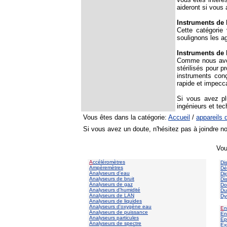
aideront si vous
Instruments de 
Cette catégorie
soulignons les a
Instruments de l
Comme nous avons
stérilisés pour 
instruments conç
rapide et impecc
Si vous avez pl
ingénieurs et tec
Vous êtes dans la catégorie:
Accueil
/
appareils 
Si vous avez un doute, n'hésitez pas à joindre n
Vou
A
ccéléromètres
Di
Ampèremètres
Dé
Analyseurs d'eau
Di
Analyseurs de bruit
Di
Analyseurs de gaz
Do
Analyseurs d'humidité
Du
Analyseurs de LAN
Dy
Analyseurs de liquides
Analyseurs d'oxygène eau
E
n
Analyseurs de puissance
En
Analyseurs particules
Ep
Analyseurs de spectre
Ex