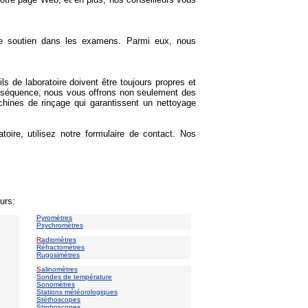
 de soutien dans les examens. Parmi eux, nous
 de laboratoire doivent être toujours propres et
conséquence, nous vous offrons non seulement des
chines de rinçage qui garantissent un nettoyage
ire, utilisez notre formulaire de contact. Nos
urs:
Pyromètres
Psychromètres
R
adiomètres
Réfractomètres
Rugosimètres
S
alinomètres
Sondes de température
Sonomètres
Stations météorologiques
Stéthoscopes
Stroboscopes