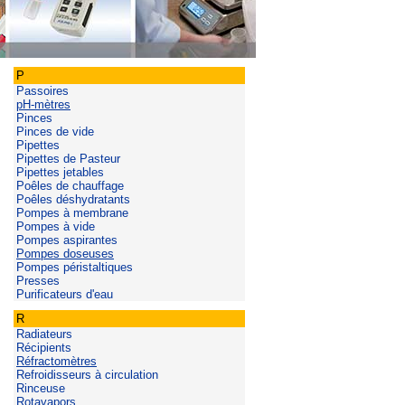
P
Passoires
pH-mètres
Pinces
Pinces de vide
Pipettes
Pipettes de Pasteur
Pipettes jetables
Poêles de chauffage
Poêles déshydratants
Pompes à membrane
Pompes à vide
Pompes aspirantes
Pompes doseuses
Pompes péristaltiques
Presses
Purificateurs d'eau
R
Radiateurs
Récipients
Réfractomètres
Refroidisseurs à circulation
Rinceuse
Rotavapors