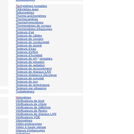
T
achymètres portables
Télémètres laser
Telluromètres
Thermo-anémomètres
Thermocaméras
Thermohygromètres
Thermomètres de contact
Thermomètres infrarouges
Testeurs d'air
Testeurs de câbles
Testeurs de courant
Testeurs de conductivité
Testeurs de dureté
Testeurs d'eau
Testeurs d'effort
Testeurs d'humidité
Testeurs de pH
/
portables
Testeurs de pression
Testeurs de radiation
Testeurs de recouvrement
Testeurs de réseaux LAN
Testeurs résistance électrique
Testeurs de rugosité
Testeurs de son
Testeurs de température
Testeurs par ultrasons
Turbidimètres
V
elomètres
Vérificateurs de bruit
Vérificateurs de chlore
Vérificateurs de milliohms
Vérificateurs de Redox
Vérificateurs de réseaux LAN
Vérificateurs VDE
Vibromètres
Vidéo-endoscopes
Vidéo à haute vitesse
Viseurs d'infrarouges
Voltmètres