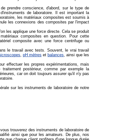
 de prendre conscience, d'abord, sur le type de
'instruments de laboratoire. Il est important la
boratoire, les matériaux composites est soumis à
nnule les connexions des composites par l'impact
n les applique une force directe. Cela se produit
x matériaux composites en question. Pour cette
atériel composite avec une force centrifuge ou
s le travail avec tests. Souvent, le vrai travail
icroscopes
,
pH mètres
et
balances
, ainsi que les
ur effectuer les propres expérimentations, mais
e traitement postérieur, comme par exemple la
ieures, car on doit toujours assurer qu'il n'y pas
ratoire.
érale sur les instruments de laboratoire de notre
 vous trouverez des instruments de laboratoire de
alifié ainsi que pour les amateurs. De plus, nos
rte que chaque client profitera d'une longue durée