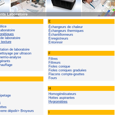
E
élice
Échangeurs de chaleur
laboratoire
Échangeurs thermiques
gnétiques
Échantillonneurs
de laboratoire
Enregistreurs
 texture
Entonnoir
tation de laboratoire
ettoyage par ultrason
F
thermo-analyse
Filtres
igérants
Filtreurs
hauffage
Fioles conique
Fioles coniques graduées
Flacons compte-gouttes
Fours
H
Homogénéisateurs
ipetage
Hottes aspirantes
Hygromètres
i
ettes
erre dépolir> Broyeurs
I