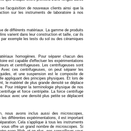
e l'acquisition de nouveaux clients ainsi que la
uction sur les instruments de laboratoire à nos
yse de différents matériaux. La gamme de produits
s varient dans leur construction et taille, car ils
e par exemple les tests du sol ou des céramiques
matériaux homogènes. Pour séparer chacun des
atoire est capable d'effectuer les expérimentations
teurs et centrifugeuses. Les centrifugeuses sont
. Avec ces centrifugeuses, on peut séparer les
quides, et une suspension est le composite de
ille appliquant des principes physiques. Et lors de
ent, le matériel de plus grande densité se déplace
ire. Pour intégrer la terminologie physique de nos
ntrifuge et force centripète. La force centrifuge
atériaux avec une densité plus petite se déplacent
ison, nous avons inclus aussi des microscopes,
es différentes expérimentations, il est important
éparation. Cela s'applique à tous les instruments
s vous offre un grand nombre de microscopes. Si
otre page Web, et en plus, nos conseilleurs vous