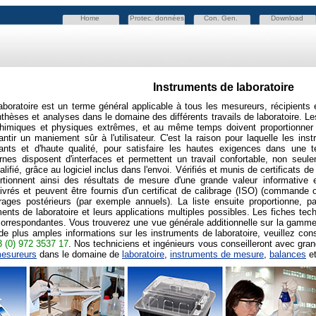
Home
Protec. données
Con. Gen.
Download
Instruments de laboratoire
aboratoire est un terme général applicable à tous les mesureurs, récipients 
thèses et analyses dans le domaine des différents travails de laboratoire. Le
himiques et physiques extrêmes, et au même temps doivent proportionner 
rantir un maniement sûr à l'utilisateur. C'est la raison pour laquelle les in
tants et d'haute qualité, pour satisfaire les hautes exigences dans une t
rnes disposent d'interfaces et permettent un travail confortable, non seulem
lifié, grâce au logiciel inclus dans l'envoi. Vérifiés et munis de certificats 
portionnent ainsi des résultats de mesure d'une grande valeur informati
 livrés et peuvent être fournis d'un certificat de calibrage (ISO) (command
rages postérieurs (par exemple annuels). La liste ensuite proportionne, p
uments de laboratoire et leurs applications multiples possibles. Les fiches t
orrespondantes. Vous trouverez une vue générale additionnelle sur la gamme
de plus amples informations sur les instruments de laboratoire, veuillez co
 (0) 972 3537 17
. Nos techniciens et ingénieurs vous conseilleront avec grand
esureurs
dans le domaine de
laboratoire
,
instruments de mesure
,
balances
e