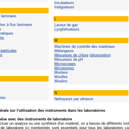
Incubateurs
Intégrateurs
 laminaire
L
es à flux laminaire
Laveur de gaz
s
Lyophilisateurs
matiques
ons
M
s
Machines de contrôle des matériaux
particules
Mélangeurs
es
Mesureurs de chlore
(
photomètre
)
Mesureurs de pH
Microscopes
Microtomes
Mortiers
Moufles
Moulins
s
N
'eau
Nettoyeurs par ultrason
rale sur l'utilisation des instruments dans les laboratoires
hèse avec des instruments de laboratoire
ctuer un analyse ou une synthèse d'un matériel, on a besoin de différents ins
de laboratoire ici mentionnés sont essentiels pour tous les laboratoires 