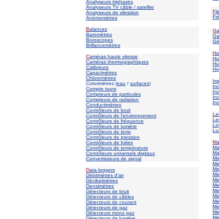
Analyseurs triphasés
Analyseurs TV câble / satellite
F
i
Analyseurs de vibration
Fr
Anémomètres
B
alances
G
Baromètres
Ga
Boroscopes
Gé
Brillancemètres
H
u
C
améras haute vitesse
Hu
Caméras thermographiques
Hu
Calibreurs
H
y
Capacimètres
Chloromètres
I
m
Colorimètres (
eau
/
surfaces
)
In
Compte tours
In
Compteurs de particules
In
Compteurs de radiation
In
Conductimètres
Contrôleurs de bruit
L
e
Contrôleurs de l'environnement
Le
Contrôleurs de fréquence
Lo
Contrôleurs de lumière
Lu
Contrôleurs de terre
Contrôleurs de pression
M
Contrôleurs de fuites
Ma
Contrôleurs de température
Ma
Contrôleurs universels digitaux
Me
Convertisseurs de signal
Me
Me
D
ata loggers
Me
Débitmètres d'air
Me
Décibelmètres
Me
Densimètres
Me
Détecteurs de bruit
Me
Détecteurs de câbles
Me
Détecteurs de courant
Me
Détecteurs de gaz
Me
Détecteurs mono gaz
Me
Détecteurs de lumière