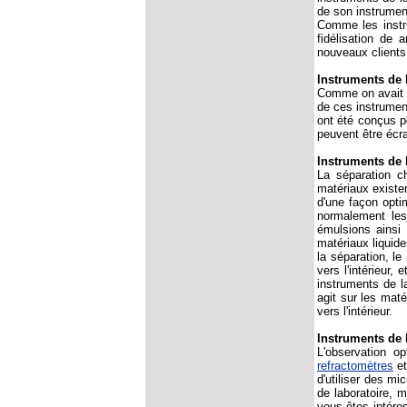
de son instrumen
Comme les instru
fidélisation de 
nouveaux clients
Instruments de 
Comme on avait dé
de ces instrument
ont été conçus p
peuvent être écr
Instruments de 
La séparation c
matériaux existen
d'une façon opti
normalement les
émulsions ainsi
matériaux liquide
la séparation, le
vers l'intérieur,
instruments de la
agit sur les maté
vers l'intérieur.
Instruments de 
L'observation o
refractomètres
e
d'utiliser des mi
de laboratoire, 
vous êtes intére