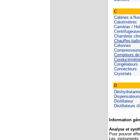
C
Cabines à flux
Calorimètres
Caméras / Hott
Centrifugeuse
Chambres cli
Chauffes-ball
Colonnes
Compresseur
Compteurs de 
Conductimètr
Congélateurs
Connecteurs
Cryostats
D
Déshydratant
Dispensateurs
Distillateur
Distillateurs d
Information géné
Analyse et synt
Pour pouvoir effe
Les instruments 