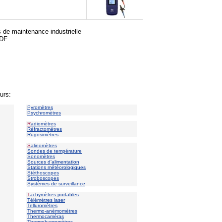
s de maintenance industrielle
PDF
urs:
Pyromètres
Psychromètres
R
adiomètres
Réfractomètres
Rugosimètres
S
alinomètres
Sondes de température
Sonomètres
Sources d'alimentation
Stations météorologiques
Stéthoscopes
Stroboscopes
Systèmes de surveillance
T
achymètres portables
Télémètres laser
Telluromètres
Thermo-anémomètres
Thermocaméras
Thermohygromètres