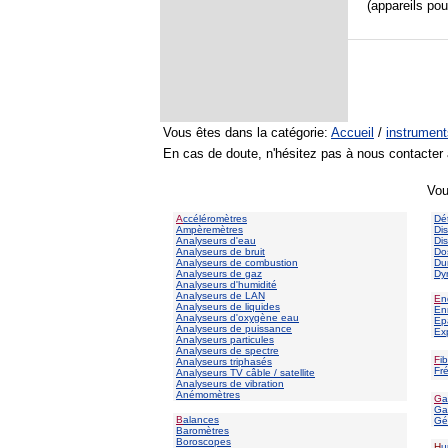
(appareils pou
Vous êtes dans la catégorie:
Accueil
/
instrumen
En cas de doute, n'hésitez pas à nous contacter
Vou
A
ccéléromètres
Dé
Ampèremètres
Di
Analyseurs d'eau
Di
Analyseurs de bruit
Do
Analyseurs de combustion
Du
Analyseurs de gaz
Dy
Analyseurs d'humidité
Analyseurs de LAN
E
n
Analyseurs de liquides
En
Analyseurs d'oxygène eau
Ep
Analyseurs de puissance
Ex
Analyseurs particules
Analyseurs de spectre
F
i
Analyseurs triphasés
Fr
Analyseurs TV câble / satellite
Analyseurs de vibration
Anémomètres
G
a
Gaz
B
alances
Gé
Baromètres
Boroscopes
H
u