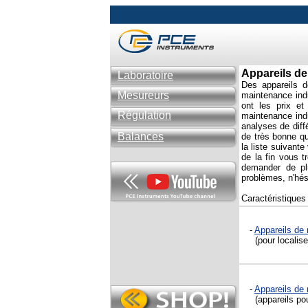
Appareils de
Laboratoire
Des appareils d
Mesureurs
maintenance indu
ont les prix e
Régulation
maintenance indu
analyses de diff
Balances
de très bonne qu
la liste suivant
de la fin vous t
demander de pl
problèmes, n'hés
Caractéristiques
-
Appareils de 
(pour localiser
-
Appareils de 
(appareils pour