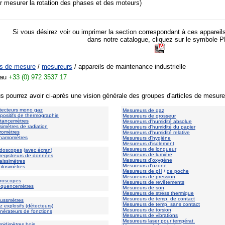
r mesurer la rotation des phases et des moteurs)
Si vous désirez voir ou imprimer la section correspondant à ces appareil
dans notre catalogue, cliquez sur le symbole 
ts de mesure
/
mesureurs
/ appareils de maintenance industrielle
 au
+33 (0) 972 3537 17
s pourrez avoir ci-après une vision générale des groupes d'articles de mesure
tecteurs mono gaz
Mesureurs de gaz
spositifs de thermographie
Mesureurs de grosseur
stancemètres
Mesureurs d'humidité absolue
simètres de radiation
Mesureurs d'humidité du papier
romètres
Mesureurs d'humidité relative
namomètres
Mesureurs d'hygiène
Mesureurs d'isolement
Mesureurs de longueur
doscopes
(
avec écran
)
Mesureurs de lumière
registreurs de données
Mesureurs d'oxygène
aissimètres
Mesureurs d'ozone
plosimètres
Mesureurs de pH
/
de poche
Mesureurs de pression
broscopes
Mesureurs de revêtements
équencemètres
Mesureurs de son
Mesureurs de stress thermique
Mesureurs de temp. de contact
ussmètres
Mesureurs de temp. sans contact
 explosifs (détecteurs)
Mesureurs de torsion
nérateurs de fonctions
Mesureurs de vibrations
Mesureurs laser pour températ.
midimètres bois