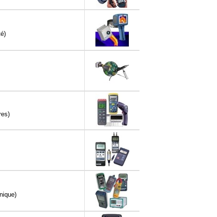
té)
res)
nique)