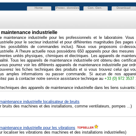
Home
Protec. données
Con. Gen.
Download
 maintenance industrielle
e maintenance industrielle pour les professionnels et le laboratoire.
Vous 
strielle pour le secteur industriel et pour différentes magnitudes (les pages
t les possibilités de commandes inclus). Nous vous proposons ci-desso
strielle. A l'heure actuelle nous possédons 650 appareils pour des mesures 
érentes unités physiques, chimiques et électriques. Les appareils de maintena
alité. Tous les appareils de maintenance industrielle ont obtenu des certifi
e vous pourrez voir les différents appareils de maintenance industrielle par or
rouverez les fiches techniques des produits et si vous trouvez celui qui 
us amples informations ou passer commande. Si aucun de nos appareils
itez pas à contacter notre service assistance technique au
+33 (0) 972 3537 
 techniques des appareils de maintenance industrielle dans les liens suivants:
maintenance industrielle localisateur de bruits
 bruits des machines et des installations, comme ventilateurs, pompes ...)
maintenance industrielle pour les vibrations
 localiser les vibrations des machines et des installations industrielles)