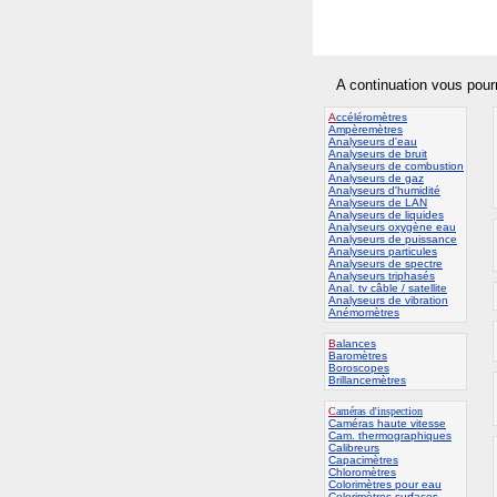
A continuation vous pour
A
ccéléromètres
Ampèremètres
Analyseurs d'eau
Analyseurs de bruit
Analyseurs de combustion
Analyseurs de gaz
Analyseurs d'humidité
Analyseurs de LAN
Analyseurs de liquides
Analyseurs oxygène eau
Analyseurs de puissance
Analyseurs particules
Analyseurs de spectre
Analyseurs triphasés
Anal. tv câble / satellite
Analyseurs de vibration
Anémomètres
B
alances
Baromètres
Boroscopes
Brillancemètres
C
améras d'inspection
C
améras haute vitesse
Cam. thermographiques
Calibreurs
Capacimètres
Chloromètres
Colorimètres pour eau
Colorimètres surfaces