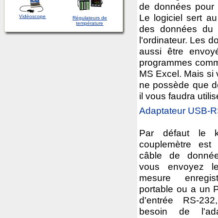
de données pour 
Le logiciel sert au
Vidéoscope
Régulateurs de
température
des données du 
l'ordinateur. Les 
aussi être envoy
programmes comm
MS Excel. Mais si 
ne possède que d
il vous faudra utili
Adaptateur
USB-R
Par défaut le ki
couplemètre est 
câble de donné
vous envoyez l
mesure enregi
portable ou a un P
d'entrée RS-23
besoin de l'ad