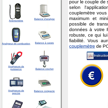
pour le couple de 
selon l'applicat
couplemètre vous i
maximum et minim
Balance d'analyse
Anémomètre
possible de tran
données à votre P
robuste, ce qui l
fiabilité. Vous a
Balance à carats
Analyseur de combustion
couplemètre
de PC
Analyseurs de
Balance crochet
puissance
Analyseurs de
Balance compacte
spectre