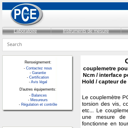
Laboratoire
Instruments de mesure
Renseignement:
couplemetre pou
-
Contactez nous
-
Garantie
Ncm / interface po
-
Certification
Hold / capteur de 
-
Avis légal
D'autres équipements:
-
Balances
Le couplemètre PC
-
Mesureurs
torsion des vis, c
-
Régulation et contrôle
etc... Le couplem
une mesure de t
fonctionne en tour