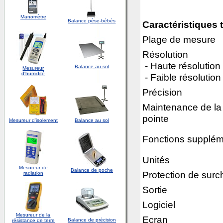
Manomètre
Balance pèse-bébés
Caractéristiques
Plage de mesure
Résolution
- Haute résolution
Balance au sol
Mesureur
d'
humidité
- Faible résolution
Précision
Maintenance de la
pointe
Mesureur d'isolement
Balance au sol
Fonctions supplém
Unités
Mesureur de
Balance de poche
Protection de surc
radiation
Sortie
Logiciel
Mesureur de la
Ecran
Balance de précision
résistance de terre