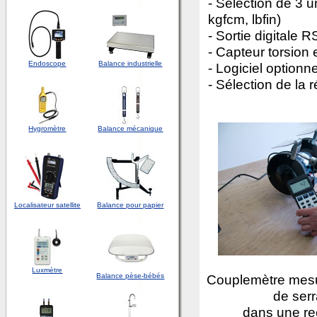
- Sélection de 3 u
kgfcm, lbfin)
- Sortie digitale 
- Capteur torsion 
Endoscope
Balance industrielle
- Logiciel optionne
- Sélection de la 
Hygromètre
Balance mécanique
Localisateur satellite
Balance pour papier
Luxmètre
Balance pèse-bébés
Couplemètre mesu
de ser
dans une rec