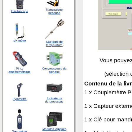
Transpalette
Oscilloscope
peseuse
pH-mètre
Capteurs de
température
Vous pouvez 
Pince
Convertisseurs de
ampèremétrique
signaux
(sélection 
Contenu de la liv
1 x Couplemètre 
Indicateurs
Pyromètre
de processus
1 x Capteur extern
1 x Clé pour mandr
Modules logiques
Sonomètre