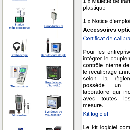
1 x Mallette de tra
plastique
1 x Notice d'emplo
Station
Transducteurs
météorologique
Accessoires opti
Certificat de calib
Pour les entrepris
Stéthoscope
Régulateurs de pH
intégrer le couple
contrôle interne de
le recalibrage annu
selon la règle
Régulateurs
possède un ce
d'humidité
Thermomètre
laboratoire qui inc
avec toutes le
mesure.
Systèmes de
Kit
logiciel
visualisation
Vibromètre
Le kit logiciel co