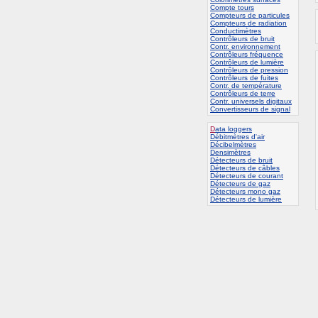
Compte tours
Compteurs de particules
Compteurs de radiation
Conductimètres
Contrôleurs de bruit
Contr. environnement
Contrôleurs fréquence
Contrôleurs de lumière
Contrôleurs de pression
Contrôleurs de fuites
Contr. de température
Contrôleurs de terre
Contr. universels digitaux
Convertisseurs de signal
D
ata loggers
Débitmètres d'air
Décibelmètres
Densimètres
Détecteurs de bruit
Détecteurs de câbles
Détecteurs de courant
Détecteurs de gaz
Détecteurs mono gaz
Détecteurs de lumière