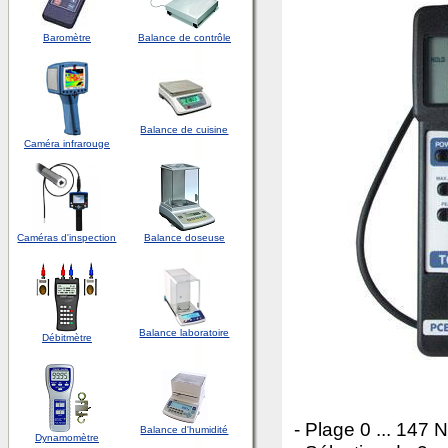
Baromètre
Balance de contrôle
Balance de cuisine
Caméra infrarouge
Caméras d'inspection
Balance doseuse
Balance laboratoire
Débitmètre
- Plage 0 ... 147
Balance d'humidité
Dynamomètre