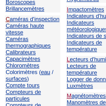
Boroscopes
Brillancemètres
I
mpactomètres
Indicateurs d'h
C
améras d'inspection
Indicateurs
C
améras haute
météorologique
vitesse
Indicateurs de 
Caméras
Indicateurs de
thermographiques
température
Calibrateurs
Capacimètres
L
ecteurs d'humi
Chloromètres
Lecteurs de
Colorimètres (
eau
/
température
surfaces
)
Logger de don
Compte tours
Luxmètres
Compteurs de
M
agnétomètres
particules
Manomètres de
Compteurs de