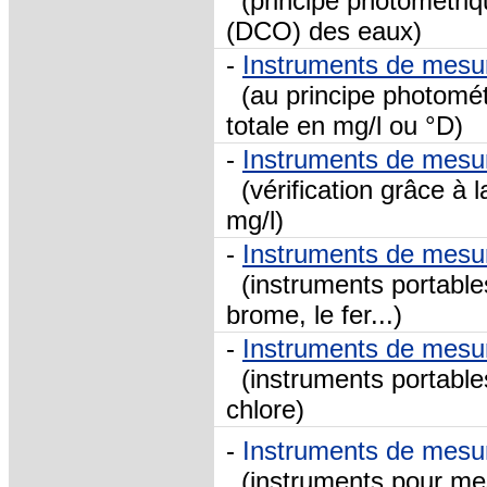
(principe photométri
(DCO) des eaux)
-
Instruments de mesur
(au principe photométr
totale en mg/l ou °D)
-
Instruments de mesu
(vérification grâce à
mg/l)
-
Instruments de mesu
(instruments portables 
brome, le fer...)
-
Instruments de mesur
(instruments portables
chlore)
-
Instruments de mesu
(instruments pour mesu