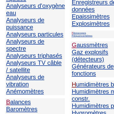
Enregistreurs d
Analyseurs d'oxygène
données
eau
Epaissimètres
Analyseurs de
Explosimètres
puissance
Analyseurs particules
F
ibroscopes
Fréquencemètres
Analyseurs de
G
aussmètres
spectre
Gaz explosifs
Analyseurs triphasés
(détecteurs)
Analyseurs TV câble
Générateurs de
/ satellite
fonctions
Analyseurs de
vibration
H
umidimètres b
Anémomètres
Humidimètres m
constr.
B
alances
Humidimètres p
Baromètres
H
ygromètres