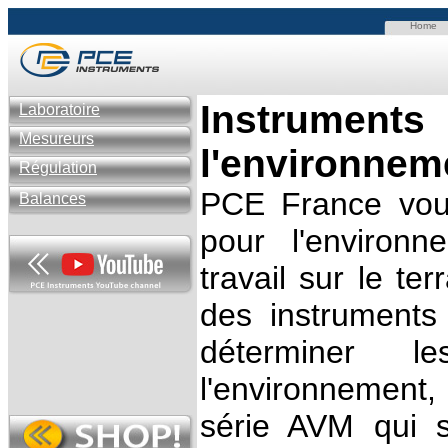
Home
Instrum
Laboratoire
Mesureurs
l'environnem
Régulation
PCE France vou
Balances
pour l'environn
travail sur le te
des instruments
déterminer l
l'environnemen
série AVM qui s