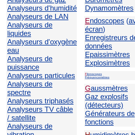
Analyseurs d'humidité
Dynamomètres
Analyseurs de LAN
E
ndoscopes
(
a
Analyseurs de
écran
)
liquides
Enregistreurs d
Analyseurs d'oxygène
données
eau
Epaissimètres
Analyseurs de
Explosimètres
puissance
Analyseurs particules
F
ibroscopes
Fréquencemètres
Analyseurs de
G
aussmètres
spectre
Gaz explosifs
Analyseurs triphasés
(détecteurs)
Analyseurs TV câble
Générateurs de
/ satellite
fonctions
Analyseurs de
vibration
H
umidimètres b