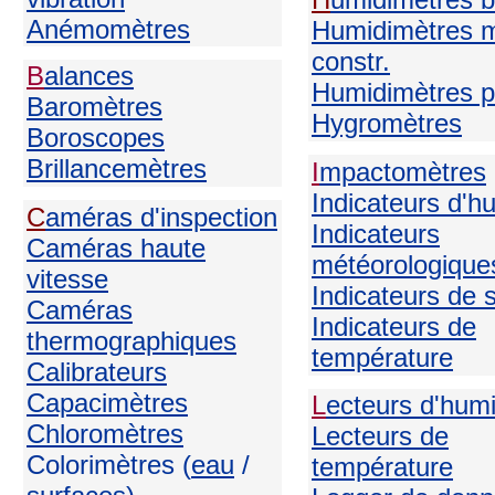
Anémomètres
Humidimètres m
constr.
B
alances
Humidimètres p
Baromètres
H
ygromètres
Boroscopes
Brillancemètres
I
mpactomètres
Indicateurs d'h
C
améras d'inspection
Indicateurs
C
améras haute
météorologique
vitesse
Indicateurs de 
Caméras
Indicateurs de
thermographiques
température
Calibrateurs
Capacimètres
L
ecteurs d'humi
Chloromètres
Lecteurs de
Colorimètres (
eau
/
température