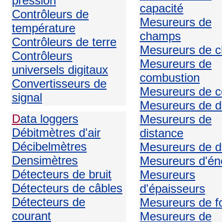
pression
capacité
Contrôleurs de
Mesureurs de
température
champs
Contrôleurs de terre
Mesureurs de c
Contrôleurs
Mesureurs de
universels digitaux
combustion
Convertisseurs de
Mesureurs de c
signal
Mesureurs de d
D
ata loggers
Mesureurs de
Débitmètres d'air
distance
Décibelmètres
Mesureurs de d
Densimètres
Mesureurs d'én
Détecteurs de bruit
Mesureurs
Détecteurs de câbles
d'épaisseurs
Détecteurs de
Mesureurs de f
courant
Mesureurs de