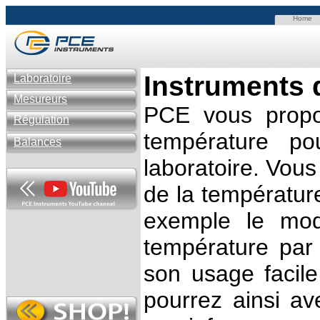
Home
Instruments 
Laboratoire
Mesureurs
PCE vous propo
Régulation
température po
Balances
laboratoire. Vous
de la températur
exemple le mo
température par 
son usage facile
pourrez ainsi av