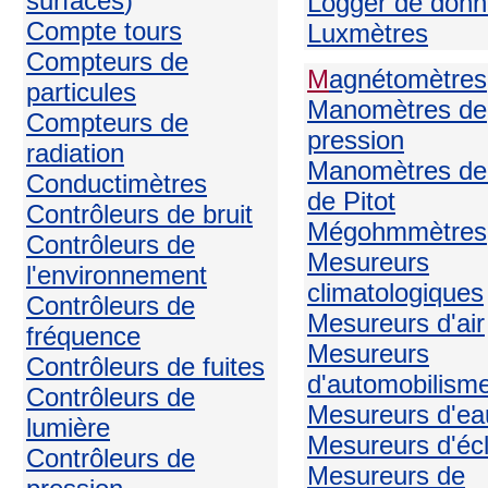
surfaces
)
Logger de don
Compte tours
Luxmètres
Compteurs de
M
agnétomètres
particules
Manomètres de
Compteurs de
pression
radiation
Manomètres de
Conductimètres
de Pitot
Contrôleurs de bruit
Mégohmmètres
Contrôleurs de
Mesureurs
l'environnement
climatologiques
Contrôleurs de
Mesureurs d'air
fréquence
Mesureurs
Contrôleurs de fuites
d'automobilism
Contrôleurs de
Mesureurs d'ea
lumière
Mesureurs d'écl
Contrôleurs de
Mesureurs de