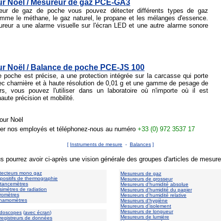
r Noël / Mesureur de gaz PCE-GA3
ur de gaz de poche vous pouvez détecter différents types de gaz
mme le méthane, le gaz naturel, le propane et les mélanges d'essence.
ureur a une alarme visuelle sur l'écran LED et une autre alarme sonore
r Noël / Balance de poche PCE-JS 100
 poche est précise, a une protection intégrée sur la carcasse qui porte
ec charnière et à haute résolution de 0,01 g et une gamme de pesage de
s, vous pouvez l'utiliser dans un laboratoire où n'importe où il est
aute précision et mobilité.
our Noël
cter nos employés et téléphonez-nous au numéro
+33 (0) 972 3537 17
[
Instruments de mesure
-
Balances
]
s pourrez avoir ci-après une vision générale des groupes d'articles de mesure
tecteurs mono gaz
Mesureurs de gaz
spositifs de thermographie
Mesureurs de grosseur
stancemètres
Mesureurs d'humidité absolue
simètres de radiation
Mesureurs d'humidité du papier
romètres
Mesureurs d'humidité relative
namomètres
Mesureurs d'hygiène
Mesureurs d'isolement
Mesureurs de longueur
doscopes
(
avec écran
)
Mesureurs de lumière
registreurs de données