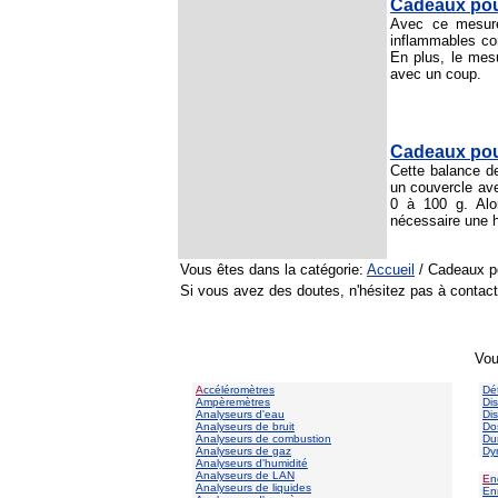
Cadeaux pou
Avec ce mesure
inflammables co
En plus, le mes
avec un coup.
Cadeaux pou
Cette balance de
un couvercle av
0 à 100 g. Alor
nécessaire une h
Vous êtes dans la catégorie:
Accueil
/ Cadeaux p
Si vous avez des doutes, n'hésitez pas à conta
Vou
A
ccéléromètres
Dé
Ampèremètres
Di
Analyseurs d'eau
Di
Analyseurs de bruit
Do
Analyseurs de combustion
Du
Analyseurs de gaz
Dy
Analyseurs d'humidité
Analyseurs de LAN
E
n
Analyseurs de liquides
En