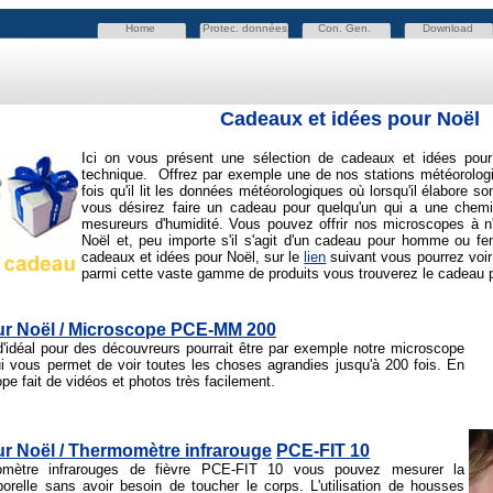
Home
Protec. données
Con. Gen.
Download
Cadeaux et idées pour Noël
Ici on vous
présent une sélection de cadeaux et idées pou
technique. Offrez par exemple une de nos stations météorologi
fois qu'il lit les données météorologiques où lorsqu'il élabore
vous désirez faire un cadeau pour quelqu'un qui a une chemin
mesureurs d'humidité. Vous pouvez offrir nos microscopes à n'
Noël et, peu importe s'il s'agit d'un cadeau pour homme ou fe
cadeaux et idées pour Noël, sur le
lien
suivant vous pourrez voir
parmi cette vaste gamme de produits vous trouverez le cadeau p
r Noël / Microscope PCE-MM 200
'idéal pour des découvreurs pourrait être par exemple notre microscope
vous permet de voir toutes les choses agrandies jusqu'à 200 fois. En
pe fait de vidéos et photos très facilement.
r Noël / Thermomètre infrarouge
PCE-FIT 10
mètre infrarouges de fièvre PCE-FIT 10 vous pouvez mesurer la
orelle sans avoir besoin de toucher le corps. L'utilisation de housses