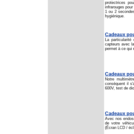
protectrices p
infrarouges pour
1 ou 2 secondes 
hygiénique.
Cadeaux pou
La particularit
capteurs avec la 
permet à ce qui r
Cadeaux pour
Notre multimèt
conséquent il s
600V, test de di
Cadeaux pou
Avec nos endosc
de votre véhicu
(Écran LCD / écl