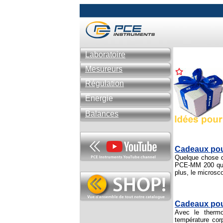
Laboratoire
Mesureurs
Régulation
Énergie
Balances
Cadeaux pou
Quelque chose d
PCE-MM 200 qui 
plus, le microsco
Cadeaux pou
Avec le thermo
température corp