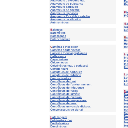
Analyseurs d'oxygène eau
Ep
Analyseurs de puissance
Ex
Analyseurs particules
Analyseurs de spectre
F
i
Analyseurs triphasés
Fr
Analyseurs TV câble / satellite
Analyseurs de vibration
Anémomètres
G
a
Gaz
B
alances
Gé
Baromètres
Boroscopes
H
u
Brillancemètres
Hu
Hu
C
améras d'inspection
H
y
C
améras haute vitesse
Caméras thermographiques
I
mp
Calibrateurs
Ind
Capacimètres
In
Chloromètres
In
Colorimètres (
eau
/
surfaces
)
In
Compte tours
Compteurs de particules
L
e
Compteurs de radiation
Le
Conductimètres
Lo
Contrôleurs de bruit
Lu
Contrôleurs de l'environnement
Contrôleurs de fréquence
Contrôleurs de fuites
M
a
Contrôleurs de lumière
Ma
Contrôleurs de pression
Ma
Contrôleurs de température
Mé
Contrôleurs de terre
Me
Contrôleurs universels digitaux
Mes
Convertisseurs de signal
Me
Me
Me
D
ata loggers
Me
Débitmètres d'air
Me
Décibelmètres
Me
Densimètres