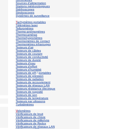
Sources d'alimentation
Stations météorologiques
Stéthoscopes
Stroboscopes
Systèmes de surveillance
T
achymètres portables
Télémètres laser
Telluromètres
Thermo-anémomètres
Thermocaméras
Thermohygromètres
Thermomètres de contact
Thermomètres infrarouges
Testeurs d'air
Testeurs de câbles
Testeurs de courant
Testeurs de conductivité
Testeurs de dureté
Testeurs d'eau
Testeurs d'effort
Testeurs d'humidité
Testeurs de pH
/
portables
Testeurs de pression
Testeurs de radiation
Testeurs de recouvrement
Testeurs de réseaux LAN
Testeurs résistance électrique
Testeurs de rugosité
Testeurs de son
Testeurs de température
Testeurs par ultrasons
Turbidimètres
V
elomètres
Vérificateurs de bruit
Vérificateurs de chlore
Vérificateurs de milliohms
Vérificateurs de Redox
Vérificateurs de réseaux LAN