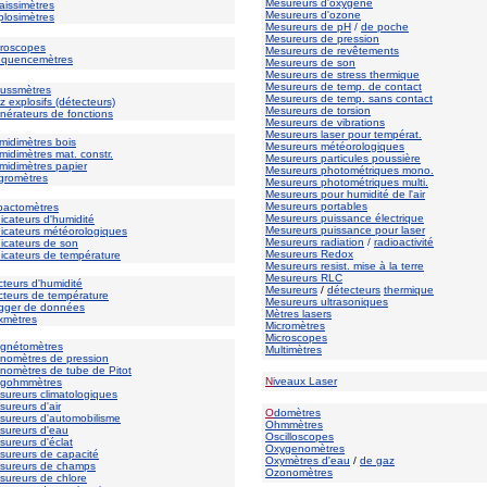
Mesureurs d'oxygène
aissimètres
Mesureurs d'ozone
plosimètres
Mesureurs de pH
/
de poche
Mesureurs de pression
broscopes
Mesureurs de revêtements
équencemètres
Mesureurs de son
Mesureurs de stress thermique
Mesureurs de temp. de contact
ussmètres
Mesureurs de temp. sans contact
 explosifs (détecteurs)
Mesureurs de torsion
nérateurs de fonctions
Mesureurs de vibrations
Mesureurs laser pour températ.
midimètres bois
Mesureurs météorologiques
midimètres mat. constr.
Mesureurs particules poussière
midimètres papier
Mesureurs photométriques mono.
gromètres
Mesureurs photométriques multi.
Mesureurs pour humidité de l'air
Mesureurs portables
actomètres
Mesureurs puissance électrique
icateurs d'humidité
Mesureurs puissance pour laser
dicateurs météorologiques
Mesureurs radiation
/
radioactivité
dicateurs de son
Mesureurs Redox
dicateurs de température
Mesureurs resist. mise à la terre
Mesureurs RLC
cteurs d'humidité
Mesureurs
/
détecteurs
thermique
cteurs de température
Mesureurs ultrasoniques
gger de données
Mètres lasers
xmètres
Micromètres
Microscopes
gnétomètres
Multimètres
nomètres de pression
nomètres de tube de Pitot
N
iveaux Laser
gohmmètres
sureurs climatologiques
ureurs d'air
O
domètres
sureurs d'automobilisme
Ohmmètres
sureurs d'eau
Oscilloscopes
sureurs d'éclat
Oxygenomètres
sureurs de capacité
Oxymètres d'eau
/
de gaz
sureurs de champs
Ozonomètres
sureurs de chlore