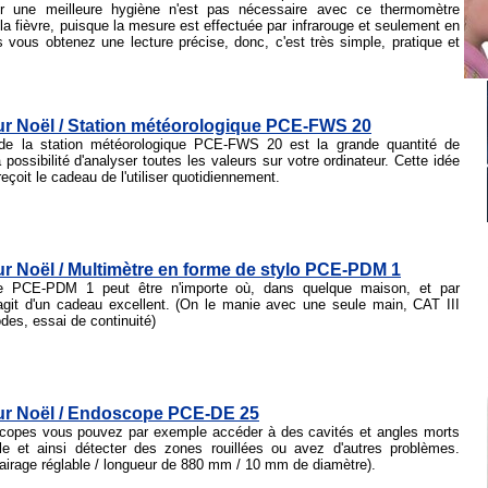
our une meilleure hygiène n'est pas nécessaire avec ce thermomètre
 la fièvre, puisque la mesure est effectuée par infrarouge et seulement en
vous obtenez une lecture précise, donc, c'est très simple, pratique et
r Noël / Station météorologique PCE-FWS 20
é de la station météorologique PCE-FWS 20 est la grande quantité de
possibilité d'analyser toutes les valeurs sur votre ordinateur. Cette idée
eçoit le cadeau de l'utiliser quotidiennement.
 Noël / Multimètre en forme de stylo PCE-PDM 1
re PCE-PDM 1 peut être n'importe où, dans quelque maison, et par
'agit d'un cadeau excellent. (On le manie avec une seule main, CAT III
odes, essai de continuité)
r Noël / Endoscope PCE-DE 25
opes vous pouvez par exemple accéder à des cavités et angles morts
le et ainsi détecter des zones rouillées ou avez d'autres problèmes.
airage réglable / longueur de 880 mm / 10 mm de diamètre).