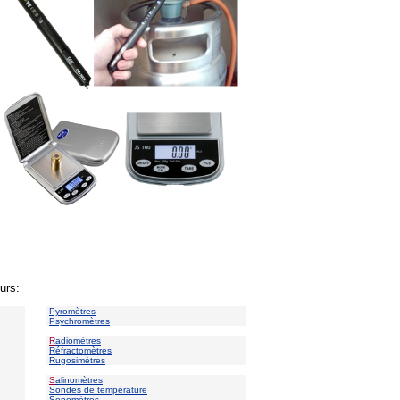
urs:
Pyromètres
Psychromètres
R
adiomètres
Réfractomètres
Rugosimètres
S
alinomètres
Sondes de température
Sonomètres