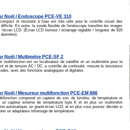
r Noël / Endoscope PCE-VE 310
ompact et résistant à l'eau est très utile pour le contrôle visuel des
difficile. En outre, la sonde flexible de l'endoscope transfère les images
 l'écran LCD. (Écran LCD humeur / éclairage réglable / longueur de 920
diamètre).
 Noël / Multimètre PCE-SF 2
 multifonction est un localisateur de satellite et un multimètre pour la
t et de tension AC / DC, a contrôle de continuité, mesure la résistance
iodes, avec des fonctions analogiques et digitales.
r Noël / Mesureur multifonction PCE-EM 886
tifonction comprend un capteur de son, de lumière, de température et
c un capteur externe de température type K et en plus un multimètre
mme automatique, un grand écran LCD, et en plus vous pouvez décider si
ter un adaptateur infrarouge de température.